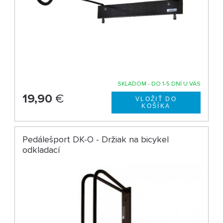
SKLADOM - DO 1-5 DNÍ U VÁS
19,90
€
Pedálešport DK-O - Držiak na bicykel
odkladací