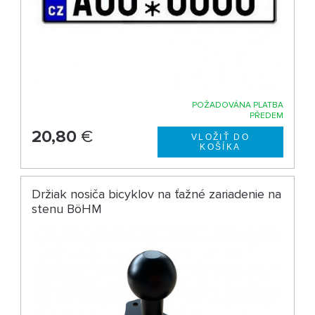
POŽADOVÁNA PLATBA
PŘEDEM
20,80
€
Držiak nosiča bicyklov na ťažné zariadenie na
stenu BöHM