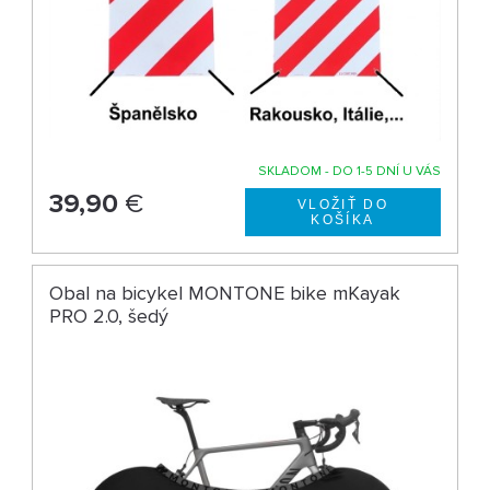
SKLADOM - DO 1-5 DNÍ U VÁS
39,90
€
Obal na bicykel MONTONE bike mKayak
PRO 2.0, šedý