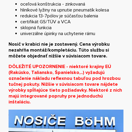
oceľová konštrukcia - zinkovaná
hliníkové lyžiny na upnutie pneumatík kolesa
redukcia 13-7pólov je súčasťou balenia
certifikát GS/TÜV a VCA
sklopná funkcia
univerzálne úpinky na uchytenie rámu
Nosič v krabici nie je zostavený. Cena výrobku
nezahŕňa montáž/kompletáciu. Túto službu si
môžete objednať nižšie v súvisiacom tovare.
DÔLEŽITÉ UPOZORNENIE - niektoré krajiny EÚ
(Rakúsko, Taliansko, Španielsko,..) vyžadujú
označenie nákladu reflexnou tabuľou pod hrozbou
tučnej pokuty. Nižšie v súvisiacom tovare nájdete
výrobky spĺňajúce tieto požiadavky. Niektoré z nich
majú integrované popruhy pre jednoduchú
inštaláciu.