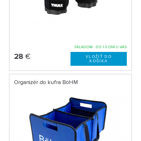
SKLADOM - DO 1-5 DNÍ U VÁS
28
€
Organizér do kufra BöHM