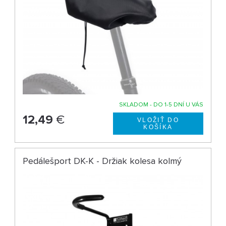
SKLADOM - DO 1-5 DNÍ U VÁS
12,49
€
Pedálešport DK-K - Držiak kolesa kolmý