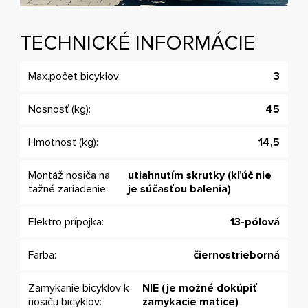
TECHNICKÉ INFORMÁCIE
Max.počet bicyklov:
3
Nosnosť (kg):
45
Hmotnosť (kg):
14,5
Montáž nosiča na
utiahnutím skrutky (kľúč nie
ťažné zariadenie:
je súčasťou balenia)
Elektro prípojka:
13-pólová
Farba:
čiernostrieborná
Zamykanie bicyklov k
NIE (je možné dokúpiť
nosiču bicyklov:
zamykacie matice)