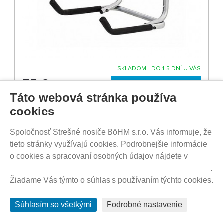
SKLADOM - DO 1-5 DNÍ U VÁS
55
€
Táto webová stránka používa
cookies
Obal na bicykel bike mBag 3.0
Spoločnosť Strešné nosiče BöHM s.r.o. Vás informuje, že
tieto stránky využívajú cookies. Podrobnejšie informácie
o cookies a spracovaní osobných údajov nájdete v
Prehlásenie o ochrane súkromia a používaní tzv. cookies
.
Žiadame Vás týmto o súhlas s používaním týchto cookies.
Súhlasím so všetkými
Podrobné nastavenie