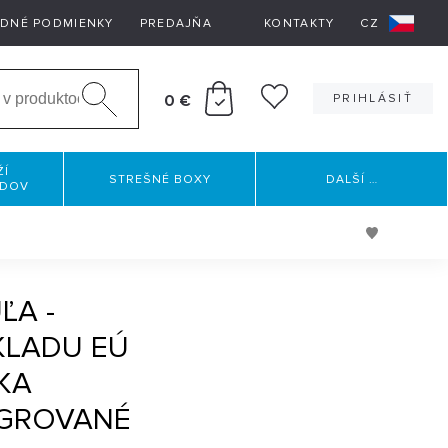
DNÉ PODMIENKY
PREDAJŇA
KONTAKTY
CZ
0 €
PRIHLÁSIŤ
ŽÍ
STREŠNÉ BOXY
DALŠÍ
…
RDOV
ĽA -
KLADU EÚ
KA
EGROVANÉ