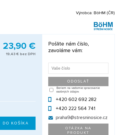
Výrobca:
BöHM (ČR)
23,90 €
Pošlite nám číslo,
zavoláme vám:
19,43 € bez DPH
Beriem na vedomie spracovanie
osobných údajov.
+420 602 692 282
+420 222 564 741
praha9@
stresninosice.cz
OTÁZKA NA
PRODUKT