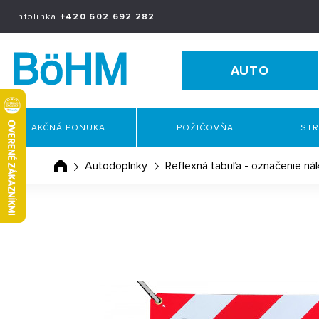
Infolinka
+420 602 692 282
AUTO
AKČNÁ PONUKA
POŽIČOVŇA
STR
Autodoplnky
Reflexná tabuľa - označenie n