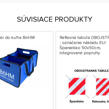
SÚVISIACE PRODUKTY
zér do kufra BöHM
Reflexná tabuľa OBOJS
- označenie nákladu EU/
Španielsko 50x50cm,
integrované popruhy