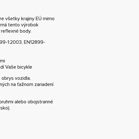
re všetky krajiny EÚ mimo
 má tento výrobok
reflexné body.
99-1:2003, EN12899-
hmi
dí Vaše bicykle
 obrys vozidla.
ných na ťažnom zariadení
pruhmi alebo obojstranné
sko).