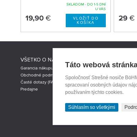
SKLADOM - DO 1-5 DNÍ
U VÁS
19,90
€
29
€
VŠETKO O NÁKUPE
STRESNI
Táto webová stránka
Garancia nákupu
Strešné nos
Obchodné podmienky
Česká verz
Spoločnosť Strešné nosiče BöHM s
Časté dotazy (FAQ)
Cookies nas
spracovaní osobných údajov náj
Predajne
používaním týchto cookies.
Súhlasím so všetkými
Podro