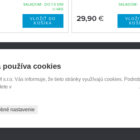
SKLADOM - DO 1-5 DNÍ
SKLADOM - 
U VÁS
29,90
€
NOSICE.CZ
SLEDUJTE NÁS NA SOCIÁ
 používa cookies
SIEŤACH
iče Thule
e e-shopu
.r.o. Vás informuje, že tieto stránky využívajú cookies. Podrob
tavenia
dete v
Prehlásenie o ochrane súkromia a používaní tzv. cookies
PREDAJ NA SPLÁTKY
bné nastavenie