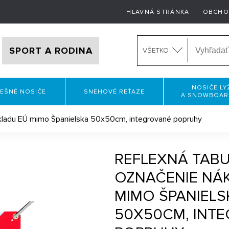
HLAVNÁ STRÁNKA
OBCHO
SPORT A RODINA
VŠETKO
NOSIČE LY
EŠNÉ NOSIČE
SNEHOVÉ REŤAZE
A SNOWBOA
ákladu EÚ mimo Španielska 50x50cm, integrované popruhy
REFLEXNÁ TABU
OZNAČENIE NÁ
MIMO ŠPANIELS
50X50CM, INT