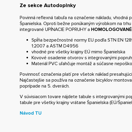
Ze sekce Autodoplnky
Povinná reflexná tabuľa na označenie nákladu, vhodná p
Španielska. Oproti bežne ponúkaným výrobkom na trhu
integrované UPÍNACIE POPRUHY a
HOMOLOGOVANÉ
Spĺňa bezpečnostné normy EU podľa STN EN 128
1:2007 a ASTM D4956
vhodné pre všetky krajiny EÚ mimo Španielska
Kovové osadenie otvorov s integrovanými popru
Materiál PVC uľahčuje montáž a súčasne nepoško
Povinnosť označenia platí pre všetok náklad presahujúci
Najčastejšie sa používa na označenie bicyklov montova
poprípade na 5. dverách.
V súvisiacom tovare nájdete tabule s integrovanými po
tabule pre všetky krajiny vrátane Španielska (EÚ/Španiel
Návod TU