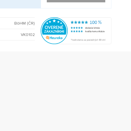
BöHM (ČR)
VK0102