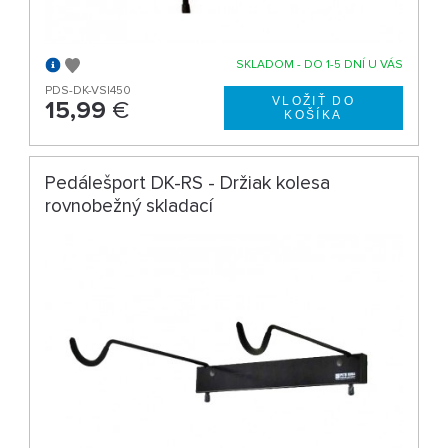
SKLADOM - DO 1-5 DNÍ U VÁS
PDS-DK-VS|450
15,99
€
Pedálešport DK-RS - Držiak kolesa
rovnobežný skladací