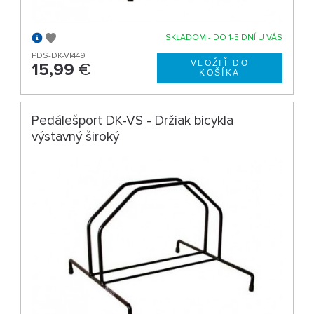
SKLADOM - DO 1-5 DNÍ U VÁS
PDS-DK-V|449
15,99
€
Pedálešport DK-VS - Držiak bicykla
výstavný široký