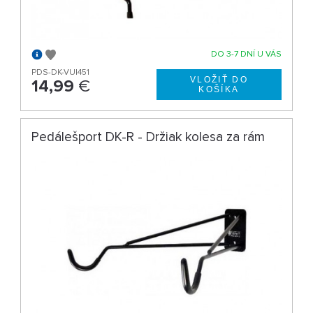
DO 3-7 DNÍ U VÁS
PDS-DK-VU|451
14,99
€
Pedálešport DK-R - Držiak kolesa za rám