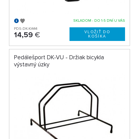
SKLADOM - DO 1-5 DNÍ U VÁS
PDS-DK-K|444
14,59
€
Pedálešport DK-VU - Držiak bicykla
výstavný úzky