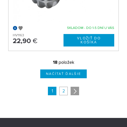
SKLADOM - DO 1-5 DNÍ U VÁS
HV1163
22,90
€
18
položek
NAČÍTAŤ ĎALŠIE
1
2