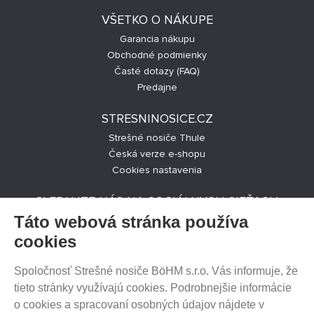
VŠETKO O NÁKUPE
Garancia nákupu
Obchodné podmienky
Časté dotazy (FAQ)
Predajne
STRESNINOSICE.CZ
Strešné nosiče Thule
Česká verze e-shopu
Cookies nastavenia
SLEDUJTE NÁS NA SOCIÁLNYCH SIEŤACH
Táto webová stránka používa
cookies
Spoločnosť Strešné nosiče BöHM s.r.o. Vás informuje, že
PREDAJ NA SPLÁTKY
tieto stránky využívajú cookies. Podrobnejšie informácie
o cookies a spracovaní osobných údajov nájdete v