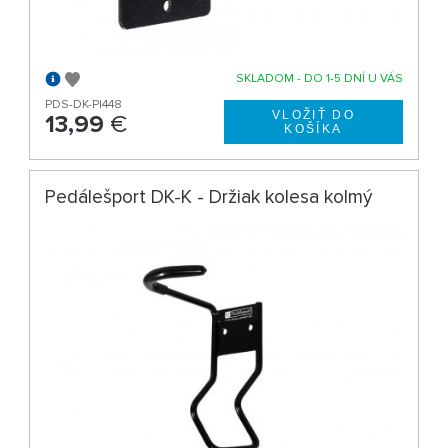
SKLADOM - DO 1-5 DNÍ U VÁS
PDS-DK-P|448
13,99
€
Pedálešport DK-K - Držiak kolesa kolmý