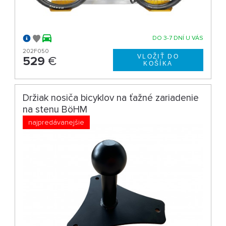
DO 3-7 DNÍ U VÁS
202F050
529
€
Držiak nosiča bicyklov na ťažné zariadenie
na stenu BöHM
najpredávanejšie