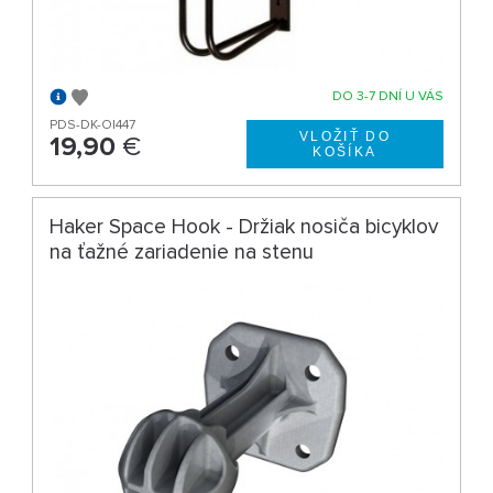
DO 3-7 DNÍ U VÁS
PDS-DK-O|447
19,90
€
Haker Space Hook - Držiak nosiča bicyklov
na ťažné zariadenie na stenu