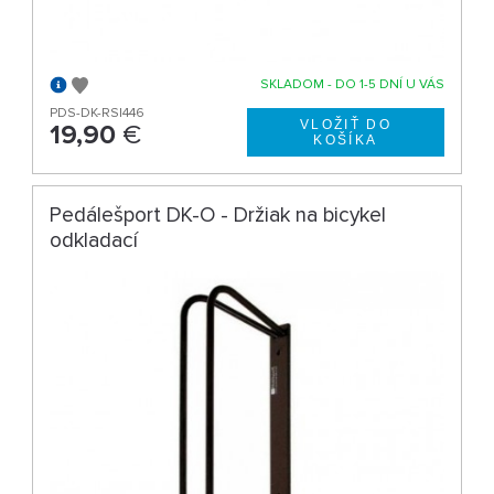
SKLADOM - DO 1-5 DNÍ U VÁS
PDS-DK-RS|446
19,90
€
Pedálešport DK-O - Držiak na bicykel
odkladací