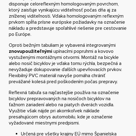
disponuje celoreflexným homologovaným povrchom,
ktorý zaisťuje vynikajúcu viditeľnosť počas dňa aj za
zníženej viditeľnosti. Vďaka homologovaným reflexným
prvkom spĺňa prísne európske požiadavky na označenie
nákladu a predstavuje spoľahlivé riešenie pre cestovanie
po Európe.
Oproti bežným tabuliam je vybavená integrovanými
znovupoužiteľnými
upínacími popruhmi a kovovo
vystuženými montážnymi otvormi. Montáž na bicykle
alebo nosič bicyklov je vďaka tomu rýchla, bezpečná a
nevyžaduje dokupovanie ďalších upevňovacích prvkov.
Flexibilný PVC materiál navyše pomáha chrániť
prevážané kolesá pred poškodením počas prepravy.
Reflexná tabuľa sa najčastejšie používa na označenie
bicyklov prepravovaných na nosičoch bicyklov na
ťažnom zariadení alebo na piatych dverách vozidla.
Využitie však nájde pri akomkoľvek náklade
presahujúcom obrys automobilu, kde je označenie
vyžadované miestnymi predpismi.
Určená pre všetky krajiny EÚ mimo Španielska