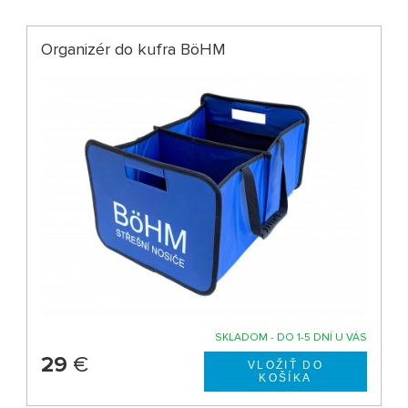
Organizér do kufra BöHM
SKLADOM - DO 1-5 DNÍ U VÁS
29
€