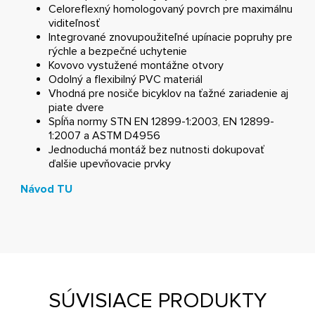
Celoreflexný homologovaný povrch pre maximálnu
viditeľnosť
Integrované
znovupoužiteľné upínacie popruhy pre
rýchle a bezpečné uchytenie
Kovovo vystužené montážne otvory
Odolný a flexibilný PVC materiál
Vhodná pre nosiče bicyklov na ťažné zariadenie aj
piate dvere
Spĺňa normy STN EN 12899-1:2003, EN 12899-
1:2007 a ASTM D4956
Jednoduchá montáž bez nutnosti dokupovať
ďalšie upevňovacie prvky
Návod TU
SÚVISIACE PRODUKTY