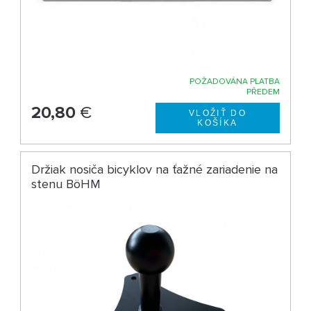
POŽADOVÁNA PLATBA
PŘEDEM
20,80
€
Držiak nosiča bicyklov na ťažné zariadenie na
stenu BöHM