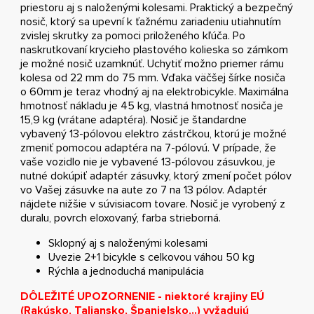
priestoru aj s naloženými kolesami. Praktický a bezpečný
nosič, ktorý sa upevní k ťažnému zariadeniu utiahnutím
zvislej skrutky za pomoci priloženého kľúča. Po
naskrutkovaní krycieho plastového kolieska so zámkom
je možné nosič uzamknúť. Uchytiť možno priemer rámu
kolesa od 22 mm do 75 mm. Vďaka väčšej šírke nosiča
o 60mm je teraz vhodný aj na elektrobicykle. Maximálna
hmotnosť nákladu je 45 kg, vlastná hmotnosť nosiča je
15,9 kg (vrátane adaptéra). Nosič je štandardne
vybavený 13-pólovou elektro zástrčkou, ktorú je možné
zmeniť pomocou adaptéra na 7-pólovú. V prípade, že
vaše vozidlo nie je vybavené 13-pólovou zásuvkou, je
nutné dokúpiť adaptér zásuvky, ktorý zmení počet pólov
vo Vašej zásuvke na aute zo 7 na 13 pólov. Adaptér
nájdete nižšie v súvisiacom tovare. Nosič je vyrobený z
duralu, povrch eloxovaný, farba strieborná.
Sklopný aj s naloženými kolesami
Uvezie 2+1 bicykle s celkovou váhou 50 kg
Rýchla a jednoduchá manipulácia
DÔLEŽITÉ UPOZORNENIE - niektoré krajiny EÚ
(Rakúsko, Taliansko, Španielsko,..) vyžadujú