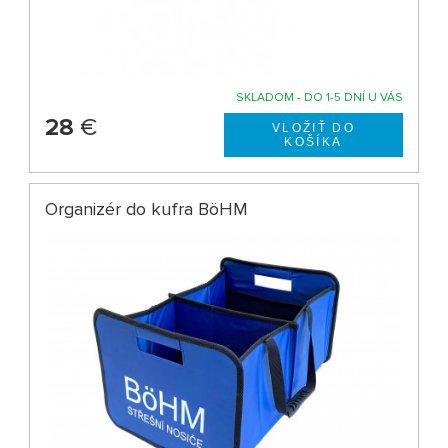
SKLADOM - DO 1-5 DNÍ U VÁS
28
€
Organizér do kufra BöHM