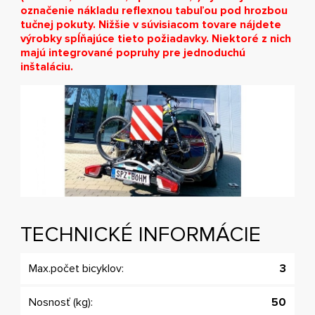
označenie nákladu reflexnou tabuľou pod hrozbou
tučnej pokuty. Nižšie v súvisiacom tovare nájdete
výrobky spĺňajúce tieto požiadavky. Niektoré z nich
majú integrované popruhy pre jednoduchú
inštaláciu.
TECHNICKÉ INFORMÁCIE
Max.počet bicyklov:
3
Nosnosť (kg):
50