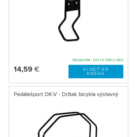
SKLADOM - DO 1-5 DNÍ U VÁS
14,59
€
Pedálešport DK-V - Držiak bicykla výstavný