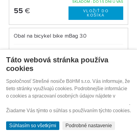
SKLADOM - DO 1-5 DNÍ U VÁS
55
€
Obal na bicykel bike mBag 3.0
Táto webová stránka používa
cookies
Spoločnosť Strešné nosiče BöHM s.r.o. Vás informuje, že
tieto stránky využívajú cookies. Podrobnejšie informácie
o cookies a spracovaní osobných údajov nájdete v
Prehlásenie o ochrane súkromia a používaní tzv. cookies
.
Žiadame Vás týmto o súhlas s používaním týchto cookies.
Súhlasím so všetkými
Podrobné nastavenie
SKLADOM - DO 1-5 DNÍ U VÁS