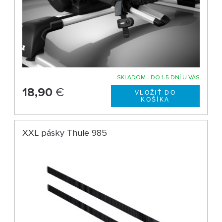
SKLADOM - DO 1-5 DNÍ U VÁS
18,90
€
XXL pásky Thule 985