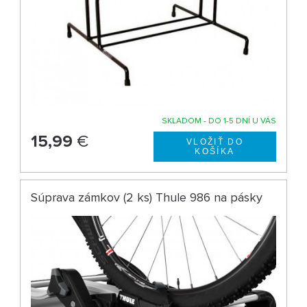
SKLADOM - DO 1-5 DNÍ U VÁS
15,99
€
Súprava zámkov (2 ks) Thule 986 na pásky