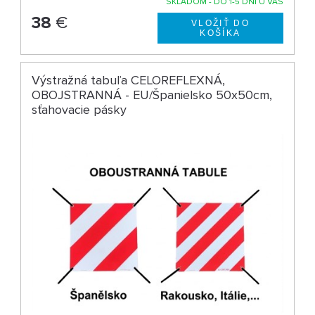
SKLADOM - DO 1-5 DNÍ U VÁS
38
€
Výstražná tabuľa CELOREFLEXNÁ,
OBOJSTRANNÁ - EU/Španielsko 50x50cm,
sťahovacie pásky