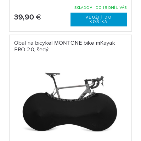
SKLADOM - DO 1-5 DNÍ U VÁS
39,90
€
Obal na bicykel MONTONE bike mKayak
PRO 2.0, šedý