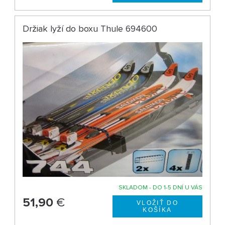
Držiak lyží do boxu Thule 694600
SKLADOM - DO 1-5 DNÍ U VÁS
51,90
€