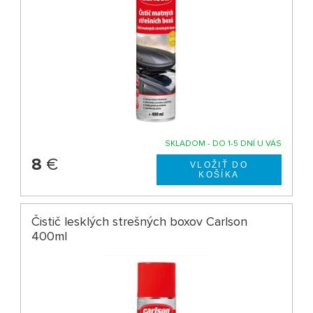
SKLADOM - DO 1-5 DNÍ U VÁS
8
€
Čistič lesklých strešných boxov Carlson
400ml