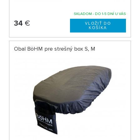
SKLADOM - DO 1-5 DNÍ U VÁS
34
€
Obal BöHM pre strešný box S, M