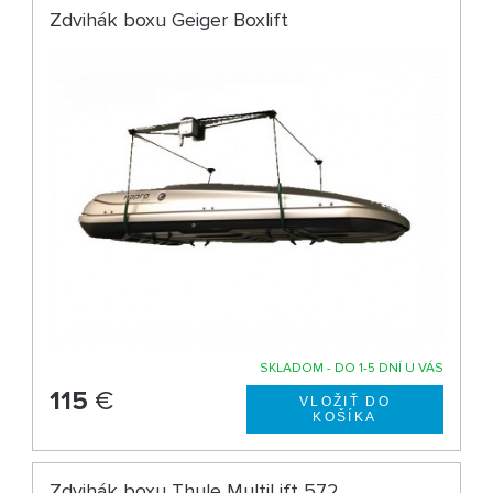
Zdvihák boxu Geiger Boxlift
SKLADOM - DO 1-5 DNÍ U VÁS
115
€
Zdvihák boxu Thule MultiLift 572