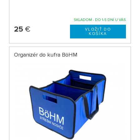
SKLADOM - DO 1-5 DNÍ U VÁS
25
€
Organizér do kufra BöHM