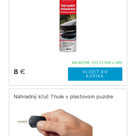
SKLADOM - DO 1-5 DNÍ U VÁS
8
€
Náhradný kľúč Thule v plastovom puzdre