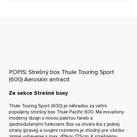
POPIS: Strešný box Thule Touring Sport
(600) Aeroskin antracit
Ze sekce Strešné boxy
Thule Touring Sport (600) je náhradou za veľmi
populárny strešný box Thule Pacific 600. Má inovatívny
moderný dizajn s novou paletou farieb a
zjednodušenými funkciami. Box sa otvára iba z jednej
strany (pravej) a svojimi rozmermi je vhodný pre všetko
zimné vybavenie s max. dĺžkou 175cm. K strešnému