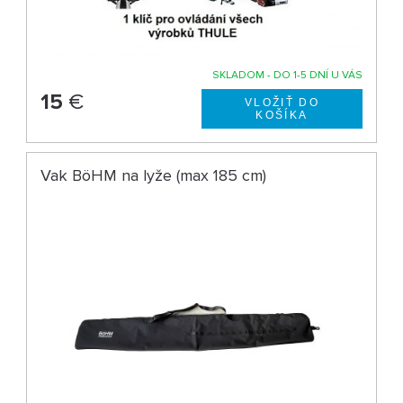
SKLADOM - DO 1-5 DNÍ U VÁS
15
€
Vak BöHM na lyže (max 185 cm)