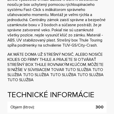
nosiču je box uchytený pomocou rýchloupínacieho
systému Fast-Click s indikátorom správneho
uťahovacieho momentu. Montáž je veľmi rýchla a
jednoduchá. Centrálny zámok zaistí správne a bezpečné
uzamknutie boxu v 3 bodoch a súčasne postráži, že je
správne zatvorené veko. Pokiaľ nie sú uzamknuté
všetky pozície, nejde vysunúť kľúč zo zámku. Materiál -
ABS, UV stabilizovaný plast. Strešný box Thule Touring
spĺňa podmienky na schválenie TUV-GS/City-Crash.
AK MÁTE DOMA UŽ STREŠNÝ NOSIČ, ALEBO NOSIČE
KOLIES OD FIRMY THULE A PRAJETE SI OTVÁRAŤ
STREŠNÝ BOX THULE ROVNAKÝM KĽÚČOM, MÔŽETE
SI NIŽŠIE V SÚVISIACEM TOVAR TUTO SLUŽBA TUTO
SLUŽBA TUTO SLUŽBA TUTO SLUŽBA TUTO SLUŽBA
TUTO SLUŽBA
TECHNICKÉ INFORMÁCIE
Objem (litrov):
300