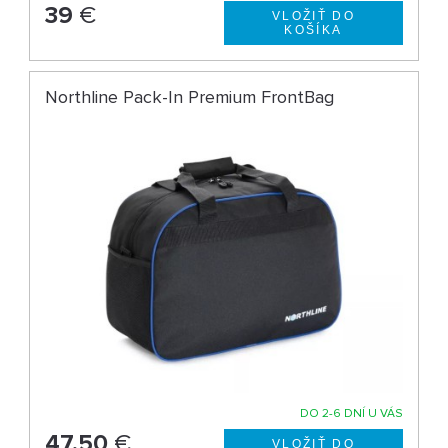
39
€
Northline Pack-In Premium FrontBag
DO 2-6 DNÍ U VÁS
47,50
€