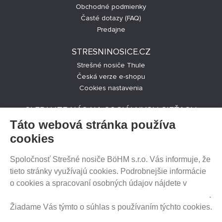
Obchodné podmienky
Časté dotazy (FAQ)
Predajne
STRESNINOSICE.CZ
Strešné nosiče Thule
Česká verze e-shopu
Cookies nastavenia
SLEDUJTE NÁS NA SOCIÁLNYCH SIEŤACH
Táto webová stránka používa
cookies
Spoločnosť Strešné nosiče BöHM s.r.o. Vás informuje, že
PREDAJ NA SPLÁTKY
tieto stránky využívajú cookies. Podrobnejšie informácie
o cookies a spracovaní osobných údajov nájdete v
Prehlásenie o ochrane súkromia a používaní tzv. cookies
.
Žiadame Vás týmto o súhlas s používaním týchto cookies.
HEUREKA.SK