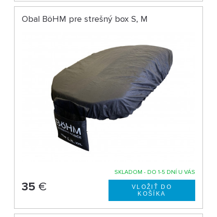
Obal BöHM pre strešný box S, M
SKLADOM - DO 1-5 DNÍ U VÁS
35
€