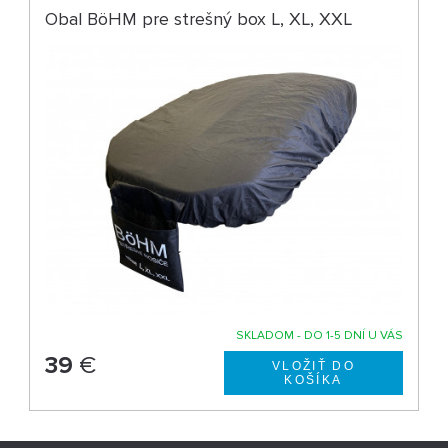
Obal BöHM pre strešný box L, XL, XXL
SKLADOM - DO 1-5 DNÍ U VÁS
39
€