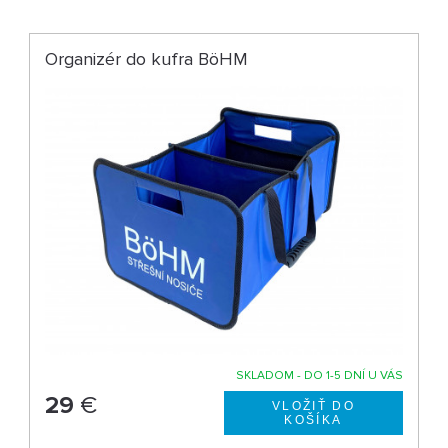
Organizér do kufra BöHM
SKLADOM - DO 1-5 DNÍ U VÁS
29
€