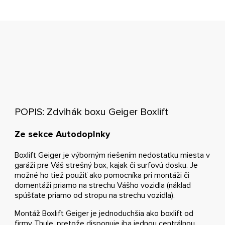
POPIS: Zdvihák boxu Geiger Boxlift
Ze sekce Autodoplnky
Boxlift Geiger je výborným riešením nedostatku miesta v
garáži pre Váš strešný box, kajak či surfovú dosku. Je
možné ho tiež použiť ako pomocníka pri montáži či
domentáži priamo na strechu Vášho vozidla (náklad
spúšťate priamo od stropu na strechu vozidla).
Montáž Boxlift Geiger je jednoduchšia ako boxlift od
firmy Thule, pretože disponuje iba jednou centrálnou