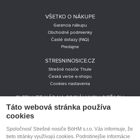
VŠETKO O NÁKUPE
Garancia nákupu
Obchodné podmienky
Časté dotazy (FAQ)
Predajne
STRESNINOSICE.CZ
Strešné nosiče Thule
Česká verze e-shopu
Cookies nastavenia
SLEDUJTE NÁS NA SOCIÁLNYCH SIEŤACH
Táto webová stránka používa
cookies
Spoločnosť Strešné nosiče BöHM s.r.o. Vás informuje, že
PREDAJ NA SPLÁTKY
tieto stránky využívajú cookies. Podrobnejšie informácie