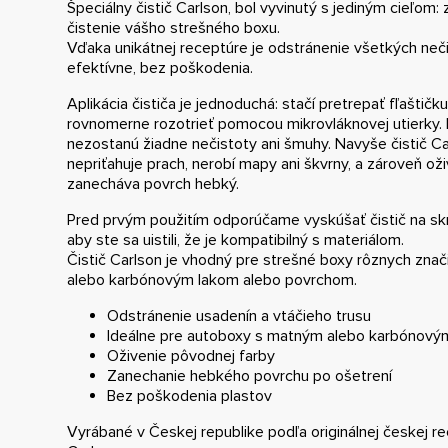
Špeciálny čistič Carlson, bol vyvinutý s jediným cieľom:
čistenie vášho strešného boxu.
Vďaka unikátnej receptúre je odstránenie všetkých neč
efektívne, bez poškodenia.
Aplikácia čističa je jednoduchá: stačí pretrepať fľaštičk
rovnomerne rozotrieť pomocou mikrovláknovej utierky. P
nezostanú žiadne nečistoty ani šmuhy. Navyše čistič Car
nepriťahuje prach, nerobí mapy ani škvrny, a zároveň ož
zanecháva povrch hebký.
Pred prvým použitím odporúčame vyskúšať čistič na skr
aby ste sa uistili, že je kompatibilný s materiálom.
Čistič Carlson je vhodný pre strešné boxy rôznych zna
alebo karbónovým lakom alebo povrchom.
Odstránenie usadenín a vtáčieho trusu
Ideálne pre autoboxy s matným alebo karbónový
Oživenie pôvodnej farby
Zanechanie hebkého povrchu po ošetrení
Bez poškodenia plastov
Vyrábané v Českej republike podľa originálnej českej r