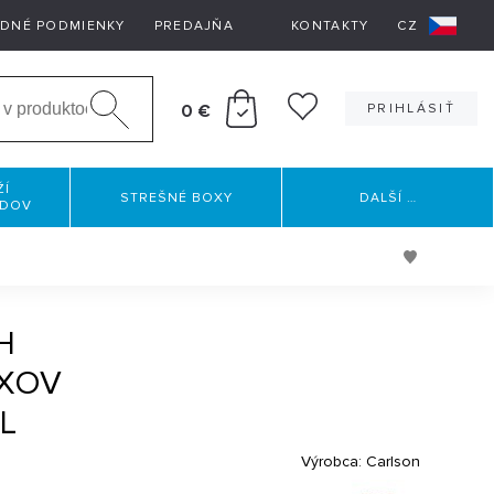
DNÉ PODMIENKY
PREDAJŇA
KONTAKTY
CZ
0 €
PRIHLÁSIŤ
ŽÍ
STREŠNÉ BOXY
DALŠÍ
…
RDOV
H
XOV
L
Výrobca:
Carlson