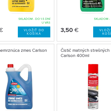
SKLADOM - DO 1-5 DNÍ
SKLADOM - 
U VÁS
€
3,50
€
nemrznúca zmes Carlson
Čistič matných strešných
Carlson 400ml