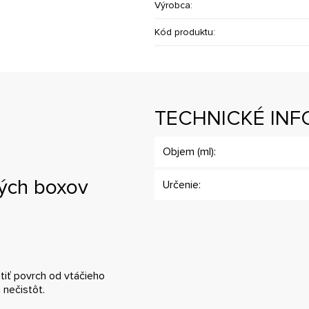
Výrobca:
Kód produktu:
TECHNICKÉ INF
Objem (ml):
ných boxov
Určenie:
tiť povrch od vtáčieho
 nečistôt.