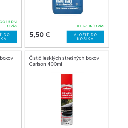
DO 1-5 DNÍ
U VÁS
DO 3-7 DNÍ U VÁS
5,50
€
 boxov
Čistič lesklých strešných boxov
Carlson 400ml