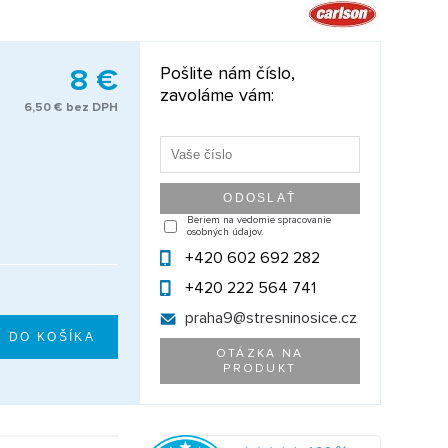
8 €
Pošlite nám číslo,
zavoláme vám:
6,50 € bez DPH
Beriem na vedomie spracovanie
osobných údajov.
+420 602 692 282
+420 222 564 741
praha9@
stresninosice.cz
OTÁZKA NA
PRODUKT