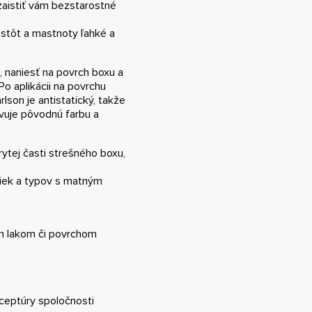
 zaistiť vám bezstarostné
istôt a mastnoty ľahké a
u, naniesť na povrch boxu a
o aplikácii na povrchu
lson je antistatický, takže
ivuje pôvodnú farbu a
ytej časti strešného boxu,
čiek a typov s matným
m lakom či povrchom
eceptúry spoločnosti