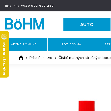
Infolinka
+420 602 692 282
AUTO
AKČNÁ PONUKA
POŽIČOVŇA
STR
Príslušenstvo
Čistič matných strešných box