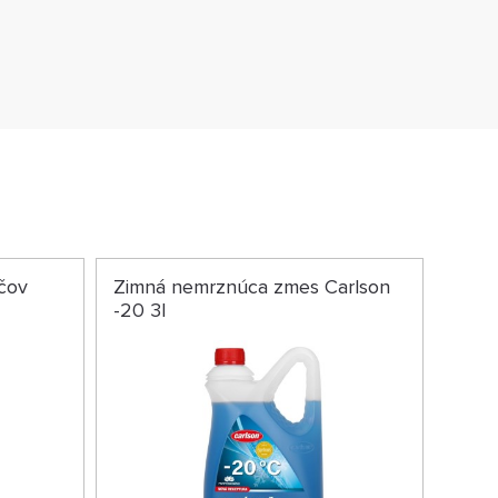
čov
Zimná nemrznúca zmes Carlson
-20 3l