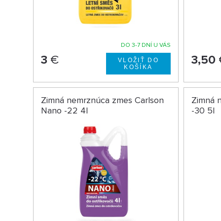
DO 3-7 DNÍ U VÁS
3
€
3,50
Zimná nemrznúca zmes Carlson
Zimná 
Nano -22 4l
-30 5l