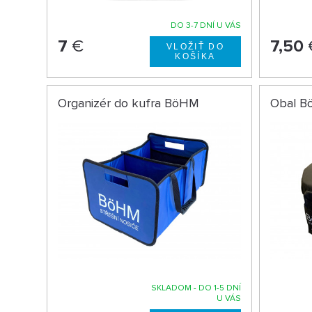
DO 3-7 DNÍ U VÁS
7
€
7,50
Organizér do kufra BöHM
Obal B
SKLADOM - DO 1-5 DNÍ
U VÁS