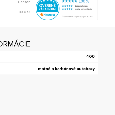
Carlson
33.674
ORMÁCIE
400
matné a karbónové autoboxy