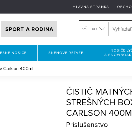
HLAVNÁ STRÁNKA
OBCHO
SPORT A RODINA
VŠETKO
NOSIČE LY
EŠNÉ NOSIČE
SNEHOVÉ REŤAZE
A SNOWBOA
ov Carlson 400ml
ČISTIČ MATNÝC
STREŠNÝCH BO
CARLSON 400M
Príslušenstvo