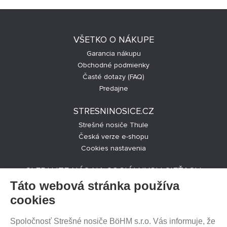
VŠETKO O NÁKUPE
Garancia nákupu
Obchodné podmienky
Časté dotazy (FAQ)
Predajne
STRESNINOSICE.CZ
Strešné nosiče Thule
Česká verze e-shopu
Cookies nastavenia
SLEDUJTE NÁS NA SOCIÁLNYCH SIEŤACH
Táto webová stránka používa
cookies
Spoločnosť Strešné nosiče BöHM s.r.o. Vás informuje, že