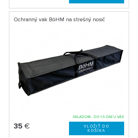
Ochranný vak BöHM na strešný nosič
SKLADOM - DO 1-5 DNÍ U VÁS
35
€