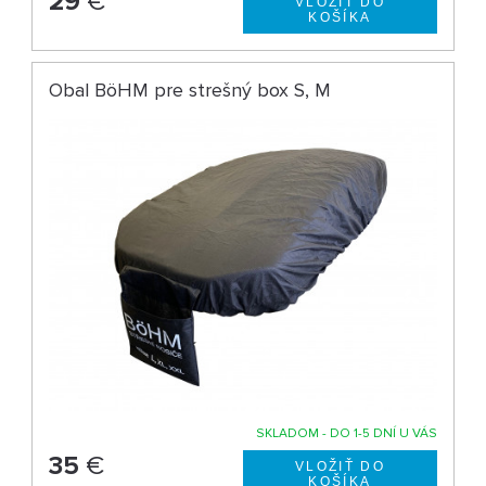
29
€
Obal BöHM pre strešný box S, M
SKLADOM - DO 1-5 DNÍ U VÁS
35
€