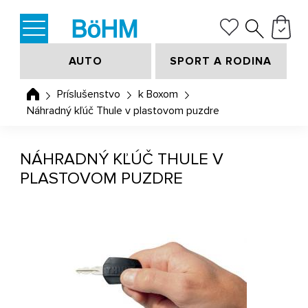
AUTO
SPORT A RODINA
Príslušenstvo
k Boxom
Náhradný kľúč Thule v plastovom puzdre
NÁHRADNÝ KĽÚČ THULE V
PLASTOVOM PUZDRE