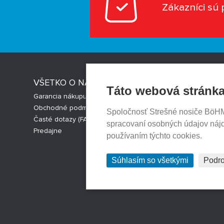
Zákazníci sú 
VŠETKO O NÁKUPE
STRESNI
Táto webová stránka
Garancia nákupu
Strešné nos
Obchodné podmienky
Česká verz
Spoločnosť Strešné nosiče BöHM s
Časté dotazy (FAQ)
Cookies nas
spracovaní osobných údajov náj
Predajne
používaním týchto cookies.
Súhlasím so všetkými
Podro