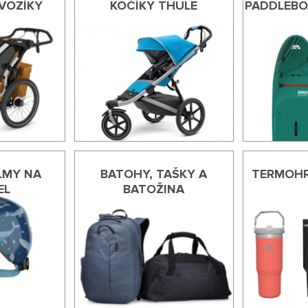
VOZÍKY
KOČÍKY THULE
PADDLEBO
LMY NA
BATOHY, TAŠKY A
TERMOHR
EL
BATOŽINA