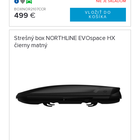
NIE JE SKLADOM
BOXNOR2107CCR
499
€
Strešný box NORTHLINE EVOspace HX
čierny matný