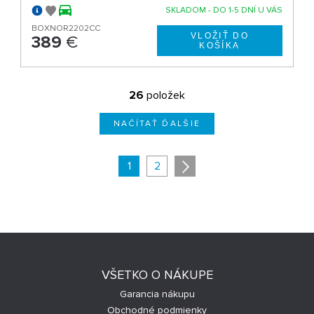
SKLADOM - DO 1-5 DNÍ U VÁS
BOXNOR2202CC
389
€
26
položek
NAČÍTAŤ ĎALŠIE
1
2
VŠETKO O NÁKUPE
Garancia nákupu
Obchodné podmienky