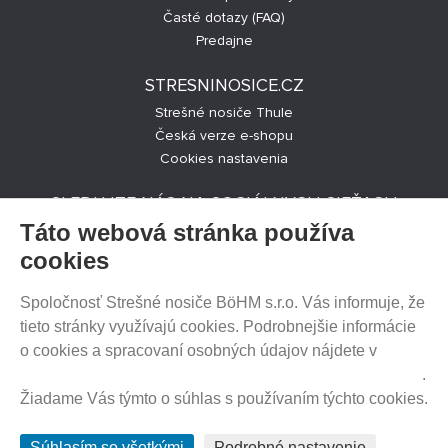
Časté dotazy (FAQ)
Predajne
STRESNINOSICE.CZ
Strešné nosiče Thule
Česká verze e-shopu
Cookies nastavenia
SLEDUJTE NÁS NA SOCIÁLNYCH SIEŤACH
Táto webová stránka používa
cookies
Spoločnosť Strešné nosiče BöHM s.r.o. Vás informuje, že
PREDAJ NA SPLÁTKY
tieto stránky využívajú cookies. Podrobnejšie informácie
o cookies a spracovaní osobných údajov nájdete v
Prehlásenie o ochrane súkromia a používaní tzv. cookies
.
Žiadame Vás týmto o súhlas s používaním týchto cookies.
HEUREKA.SK
Súhlasím so všetkými
Podrobné nastavenie