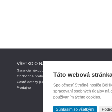
VŠETKO O NÁKUPE
STRESNI
Garancia nákupu
Strešné nos
Táto webová stránka
Obchodné podmienky
Česká verz
Časté dotazy (FAQ)
Cookies nas
Spoločnosť Strešné nosiče BöHM s
Predajne
spracovaní osobných údajov náj
používaním týchto cookies.
Súhlasím so všetkými
Podro