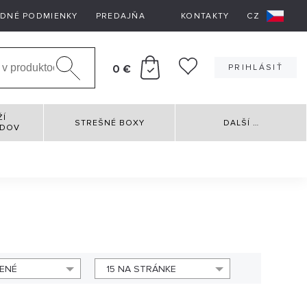
DNÉ PODMIENKY
PREDAJŇA
KONTAKTY
CZ
0 €
PRIHLÁSIŤ
ŽÍ
STREŠNÉ BOXY
DALŠÍ
…
RDOV
ENÉ
15 NA STRÁNKE