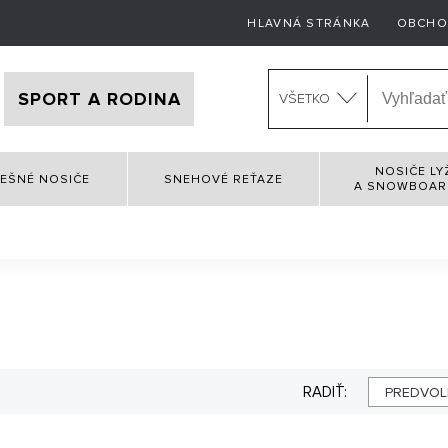
HLAVNÁ STRÁNKA
OBCHO
SPORT A RODINA
VŠETKO
NOSIČE LY
EŠNÉ NOSIČE
SNEHOVÉ REŤAZE
A SNOWBOA
RADIŤ:
PREDVOL