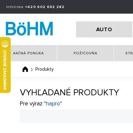
Infolinka
+420 602 692 282
AUTO
AKČNÁ PONUKA
POŽIČOVŇA
STR
Produkty
VYHĽADANÉ PRODUKTY
Pre výraz "
hapro
"