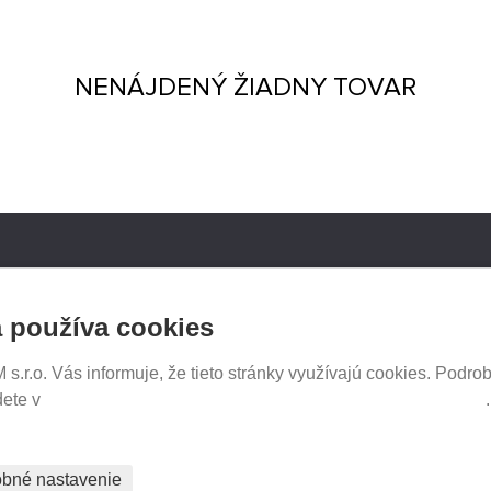
NENÁJDENÝ ŽIADNY TOVAR
NOSICE.CZ
SLEDUJTE NÁS NA SOCIÁ
SIEŤACH
iče Thule
 používa cookies
e e-shopu
tavenia
.r.o. Vás informuje, že tieto stránky využívajú cookies. Podrob
dete v
Prehlásenie o ochrane súkromia a používaní tzv. cookies
PREDAJ NA SPLÁTKY
bné nastavenie