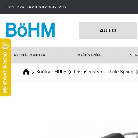
Infolinka
+420 602 692 282
AUTO
AKČNÁ PONUKA
POŽIČOVŇA
STR
Kočíky THULE
Príslušenstvo k Thule Spring