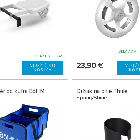
SKLADOM - 
DO 3-7 DNÍ U VÁS
23,90
€
zér do kufra BöHM
Držiak na pitie Thule
Spring/Shine