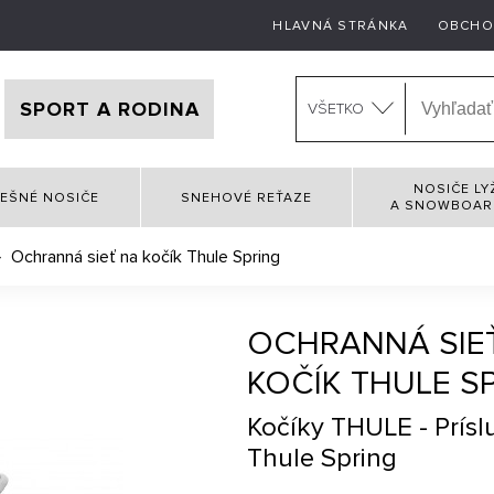
HLAVNÁ STRÁNKA
OBCHO
SPORT A RODINA
VŠETKO
NOSIČE LY
EŠNÉ NOSIČE
SNEHOVÉ REŤAZE
A SNOWBOA
Ochranná sieť na kočík Thule Spring
OCHRANNÁ SIE
KOČÍK THULE S
Kočíky THULE - Prísl
Thule Spring