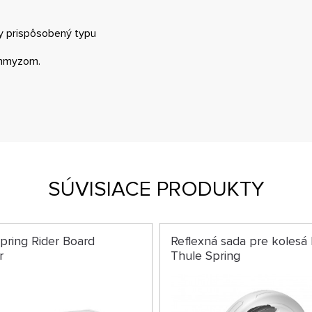
ny prispôsobený typu
ž hmyzom.
SÚVISIACE PRODUKTY
pring Rider Board
Reflexná sada pre kolesá
r
Thule Spring