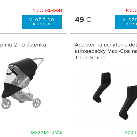
NIE JE SKLADOM
NIE J
49
€
pring 2 - pláštenka
Adaptér na uchytenie det
autosedačky Maxi-Cosi na
Thule Spring
DO 3-7 DNÍ U VÁS
DO 3-7