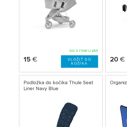
DO 3-7 DNÍ U VÁS
15
€
20
€
Podložka do kočíka Thule Seat
Organi
Liner Navy Blue