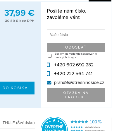
37,99 €
Pošlite nám číslo,
zavoláme vám:
30,89 € bez DPH
Beriem na vedomie spracovanie
osobných údajov.
+420 602 692 282
+420 222 564 741
praha9@
stresninosice.cz
OTÁZKA NA
PRODUKT
THULE (Švédsko)