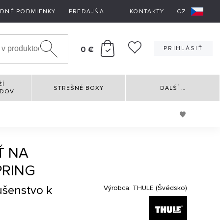
DNÉ PODMIENKY
PREDAJŇA
KONTAKTY
CZ
0 €
PRIHLÁSIŤ
ŽÍ
STREŠNÉ BOXY
DALŠÍ
…
RDOV
Ť NA
PRING
ušenstvo k
Výrobca:
THULE (Švédsko)