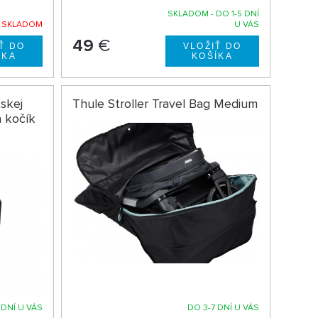
SKLADOM - DO 1-5 DNÍ
E SKLADOM
U VÁS
49
€
skej
Thule Stroller Travel Bag Medium
 kočík
 DNÍ U VÁS
DO 3-7 DNÍ U VÁS