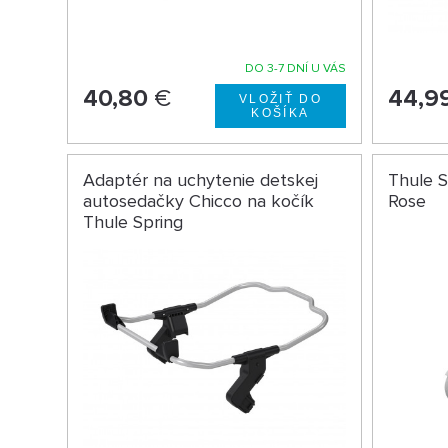
DO 3-7 DNÍ U VÁS
40,80
€
44,9
Adaptér na uchytenie detskej
Thule S
autosedačky Chicco na kočík
Rose
Thule Spring