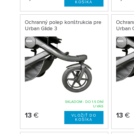
Ochranný polep konštrukcia pre
Ochrann
Urban Glide 3
Urban G
SKLADOM - DO 1-5 DNÍ
U VÁS
13
€
13
€