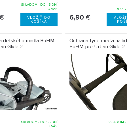
SKLADOM - DO 1-5 DNÍ
U VÁS
DO 3-7
€
6,90
€
a detského madla BöHM
Ochrana tyče medzi riadid
an Glide 2
BöHM pre Urban Glide 2
SKLADOM - DO 1-5 DNÍ
SKLADOM - 
U VÁS