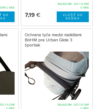
SKLADOM - DO 1-5 DNÍ
 DNÍ U VÁS
U VÁS
7,19
€
lami
Ochrana tyče medzi riadidlami
BöHM pre Urban Glide 3
športiak
DO 1-5 DNÍ
SKLADOM - DO 1-5 DNÍ
U VÁS
U VÁS