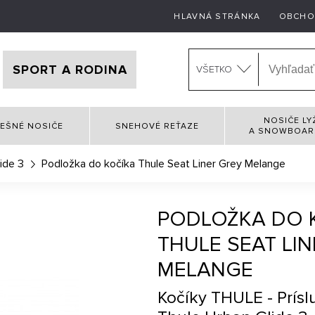
HLAVNÁ STRÁNKA
OBCHO
SPORT A RODINA
VŠETKO
NOSIČE LY
EŠNÉ NOSIČE
SNEHOVÉ REŤAZE
A SNOWBOA
ide 3
Podložka do kočíka Thule Seat Liner Grey Melange
PODLOŽKA DO 
THULE SEAT LI
MELANGE
Kočíky THULE - Prísl