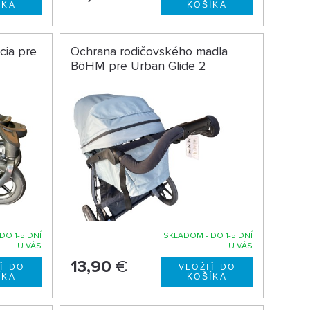
cia pre
Ochrana rodičovského madla
BöHM pre Urban Glide 2
DO 1-5 DNÍ
SKLADOM - DO 1-5 DNÍ
U VÁS
U VÁS
13,90
€