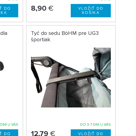
8,90
€
dla
Tyč do sedu BöHM pre UG3
športiak
 DNÍ U VÁS
DO 3-7 DNÍ U VÁS
12,79
€