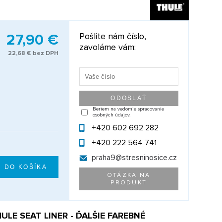
27,90 €
Pošlite nám číslo,
zavoláme vám:
22,68 € bez DPH
Beriem na vedomie spracovanie
osobných údajov.
+420 602 692 282
+420 222 564 741
praha9@
stresninosice.cz
OTÁZKA NA
PRODUKT
LE SEAT LINER - ĎALŠIE FAREBNÉ