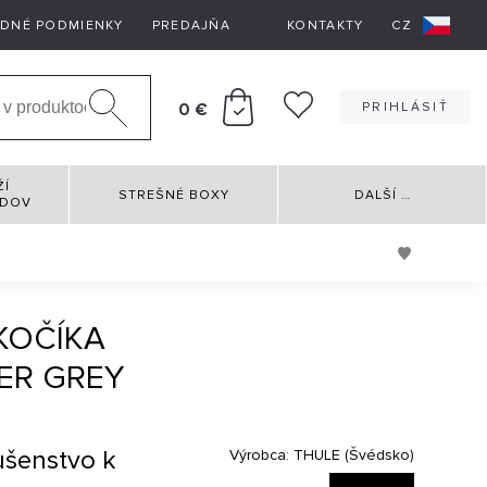
DNÉ PODMIENKY
PREDAJŇA
KONTAKTY
CZ
0 €
PRIHLÁSIŤ
ŽÍ
STREŠNÉ BOXY
DALŠÍ
…
RDOV
KOČÍKA
NER GREY
ušenstvo k
Výrobca:
THULE (Švédsko)