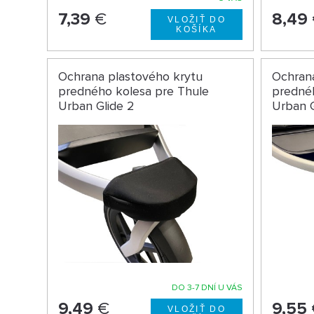
7,39
€
8,49
Ochrana plastového krytu
Ochran
predného kolesa pre Thule
predné
Urban Glide 2
Urban 
DO 3-7 DNÍ U VÁS
9,49
€
9,55