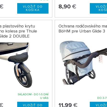
€
8,90
€
a plastového krytu
Ochrana rodičovského ma
ho kolesa pre Thule
BöHM pre Urban Glide 3
Glide 2 DOUBLE
SKLADOM - DO 1-5 DNÍ
U VÁS
DO 3-7
€
11,99
€