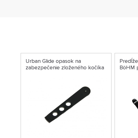
Urban Glide opasok na
Predĺže
zabezpečenie zloženého kočíka
BöHM p