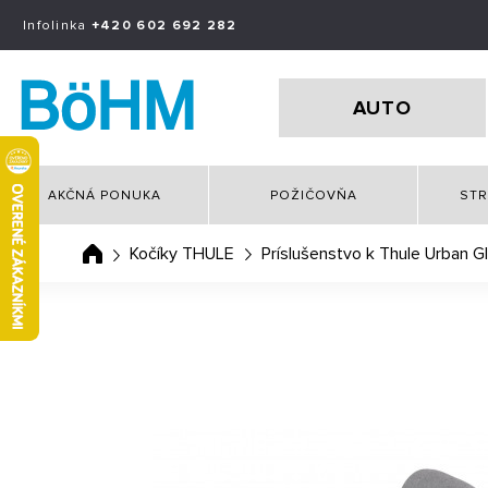
Infolinka
+420 602 692 282
AUTO
AKČNÁ PONUKA
POŽIČOVŇA
STR
Kočíky THULE
Príslušenstvo k Thule Urban Gl