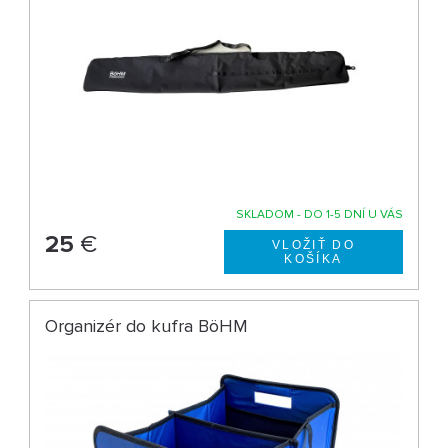
SKLADOM - DO 1-5 DNÍ U VÁS
25
€
Organizér do kufra BöHM