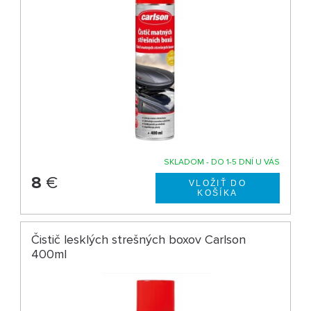
SKLADOM - DO 1-5 DNÍ U VÁS
8
€
Čistič lesklých strešných boxov Carlson
400ml