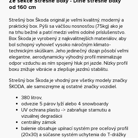
Ze sekce Strešné boxy - Dlhé strešné boxy
od 160 cm
Strešný box Škoda originál je veľmi kvalitný, moderný a
praktický box. Pýši sa väčšou nosnosťou (75kg) ako je
na trhu bežné a patrí medzi veľmi odolné príslušenstvo.
Box Škoda je vyrobený z najkvalitnejších materiálov, aby
bol schopný vyhovieť vysoko náročným klimato-
technickým skúškam. Jeho jedinečný dizajn pôsobí veľmi
elegantne, aerodynamicky výhodný profil minimalizuje
odpor vzduchu as ním spojený hluk pri jazde. Nízky profil
boxu znižuje vibrácie a zlepšuje jazdnú stabilitu.
Strešný box Škoda je vhodný pre všetky modely značky
ŠKODA, ale samozrejme aj ostatné značky vozidiel.
380 litrov,
odvezie 5 párov lyží alebo 4 snowboardy
UV ochrana plastu -> zabraňuje starnutiu a
vizuálnej degradácii
centrálny zámok
balenie obsahuje upínací systém pre oceľový profil
(20x30) a súčasne systém uchytenia do T-drážky