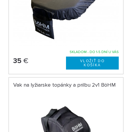
SKLADOM - DO 1-5 DNÍ U VÁS
35
€
Vak na lyžiarske topánky a prilbu 2v1 BöHM