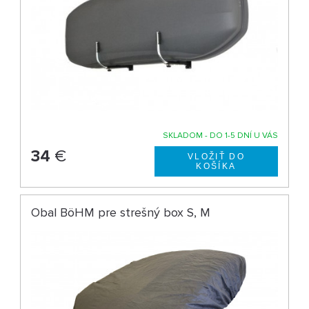
SKLADOM - DO 1-5 DNÍ U VÁS
34
€
Obal BöHM pre strešný box S, M