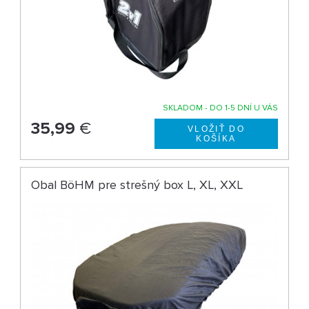
SKLADOM - DO 1-5 DNÍ U VÁS
35,99
€
Obal BöHM pre strešný box L, XL, XXL