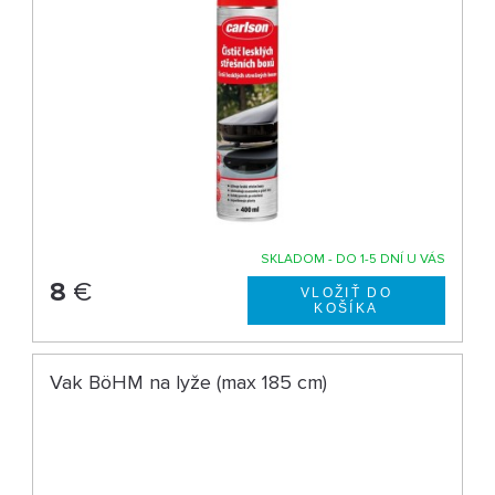
SKLADOM - DO 1-5 DNÍ U VÁS
8
€
Vak BöHM na lyže (max 185 cm)