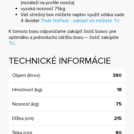
(nezáleží na profile nosiča)
vysoká nosnosť 75kg
Váš strešný box môžete naplno využiť vďaka sade
4 škridiel
Thule GoPack - zakúpiť ich môžete TU
K tomuto boxu odporúčame zakúpiť čistič boxov, pre
optimálnu a jednoduchú údržbu boxu – čistič zakúpite
TU
.
TECHNICKÉ INFORMÁCIE
Objem (litrov):
380
Hmotnosť (kg):
18
Nosnosť (kg):
75
Dĺžka (cm):
215
Šírka (cm):
80