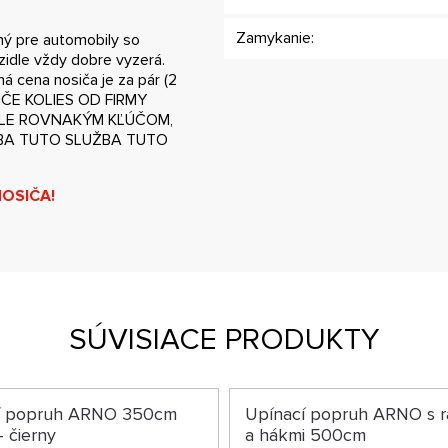
Zamykanie:
ný pre automobily so
zidle vždy dobre vyzerá.
á cena nosiča je za pár (2
ČE KOLIES OD FIRMY
ULE ROVNAKÝM KĽÚČOM,
ŽBA TUTO SLUŽBA TUTO
NOSIČA!
SÚVISIACE PRODUKTY
í popruh ARNO 350cm
Upínací popruh ARNO s 
- čierny
a hákmi 500cm