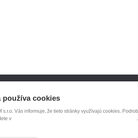
NOSICE.CZ
SLEDUJTE NÁS NA SOCIÁ
 používa cookies
SIEŤACH
iče Thule
e e-shopu
.r.o. Vás informuje, že tieto stránky využívajú cookies. Podrob
tavenia
dete v
Prehlásenie o ochrane súkromia a používaní tzv. cookies
PREDAJ NA SPLÁTKY