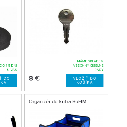
MÁME SKLADEM
DO 1-5 DNÍ
VŠECHNY ČÍSELNÉ
U VÁS
ŘADY
8
€
Organizér do kufra BöHM