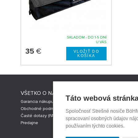
SKLADOM - DO 1-5 DNÍ
U VÁS
35
€
VŠETKO O NÁKUPE
STRESNI
Táto webová stránka
Garancia nákupu
Strešné nos
Obchodné podmienky
Česká verz
Spoločnosť Strešné nosiče BöHM s
Časté dotazy (FAQ)
Cookies nas
spracovaní osobných údajov náj
Predajne
používaním týchto cookies.