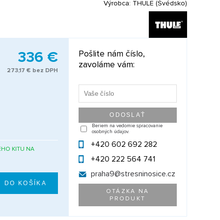
Výrobca:
THULE (Švédsko)
336 €
Pošlite nám číslo,
zavoláme vám:
273,17 € bez DPH
Beriem na vedomie spracovanie
osobných údajov.
+420 602 692 282
HO KITU NA
+420 222 564 741
praha9@
stresninosice.cz
OTÁZKA NA
PRODUKT