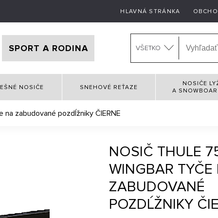
HLAVNÁ STRÁNKA
OBCHO
SPORT A RODINA
VŠETKO
NOSIČE LY
EŠNÉ NOSIČE
SNEHOVÉ REŤAZE
A SNOWBOA
če na zabudované pozdĺžniky ČIERNE
NOSIČ THULE 7
WINGBAR TYČE
ZABUDOVANÉ
POZDĹŽNIKY ČI