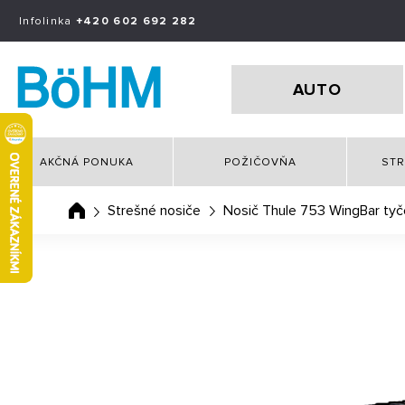
Infolinka
+420 602 692 282
AUTO
AKČNÁ PONUKA
POŽIČOVŇA
STR
Strešné nosiče
Nosič Thule 753 WingBar ty