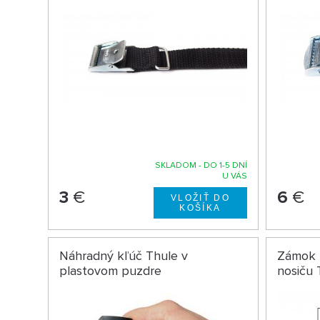
SKLADOM - DO 1-5 DNÍ
U VÁS
3
€
6
€
Náhradný kľúč Thule v
Zámok n
plastovom puzdre
nosiču 