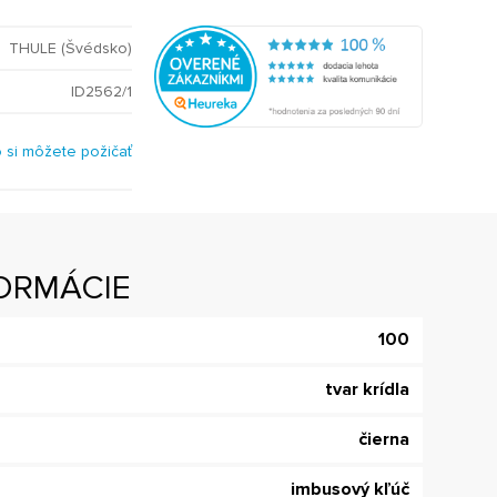
THULE (Švédsko)
ID2562/1
o si môžete požičať
ORMÁCIE
100
tvar krídla
čierna
imbusový kľúč