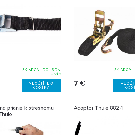
SKLADOM - DO 1-5 DNÍ
SKLADOM - 
U VÁS
7
€
a prianie k strešnému
Adaptér Thule 882-1
Thule