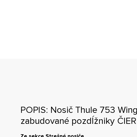
POPIS: Nosič Thule 753 Wing
zabudované pozdĺžniky ČIE
Ze sekce Strešné nosiče