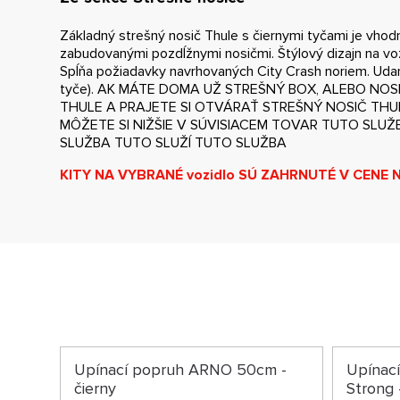
Základný strešný nosič Thule s čiernymi tyčami je vhod
zabudovanými pozdĺžnymi nosičmi. Štýlový dizajn na vo
Spĺňa požiadavky navrhovaných City Crash noriem. Udan
tyče). AK MÁTE DOMA UŽ STREŠNÝ BOX, ALEBO NOSI
THULE A PRAJETE SI OTVÁRAŤ STREŠNÝ NOSIČ TH
MÔŽETE SI NIŽŠIE V SÚVISIACEM TOVAR TUTO SLU
SLUŽBA TUTO SLUŽÍ TUTO SLUŽBA
KITY NA VYBRANÉ vozidlo SÚ ZAHRNUTÉ V CENE 
Upínací popruh ARNO 50cm -
Upínac
čierny
Strong 