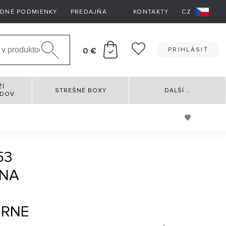
DNÉ PODMIENKY
PREDAJŇA
KONTAKTY
CZ
0 €
PRIHLÁSIŤ
ŽÍ
STREŠNÉ BOXY
DALŠÍ
…
RDOV
53
 NA
ERNE