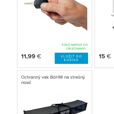
STAČÍ NAPSAT DO
OBJEDNÁVKY...
11,99
€
15
€
Ochranný vak BöHM na strešný
nosič