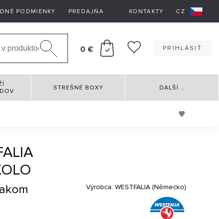
DNÉ PODMIENKY
PREDAJŇA
KONTAKTY
CZ
0 €
PRIHLÁSIŤ
ŽÍ
STREŠNÉ BOXY
DALŠÍ
…
RDOV
ALIA
KOLO
žiakom
Výrobca:
WESTFALIA (Německo)