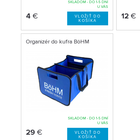
SKLADOM - DO 1-5 DNÍ
U VÁS
4
€
12
€
Organizér do kufra BöHM
SKLADOM - DO 1-5 DNÍ
U VÁS
29
€