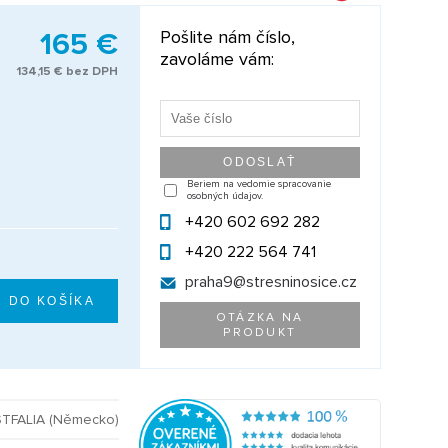
165 €
Pošlite nám číslo,
zavoláme vám:
134,15 € bez DPH
Beriem na vedomie spracovanie
osobných údajov.
+420 602 692 282
+420 222 564 741
praha9@
stresninosice.cz
OTÁZKA NA
PRODUKT
TFALIA (Německo)