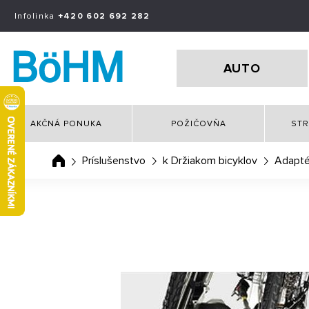
Infolinka
+420 602 692 282
AUTO
AKČNÁ PONUKA
POŽIČOVŇA
STR
Príslušenstvo
k Držiakom bicyklov
Adaptér