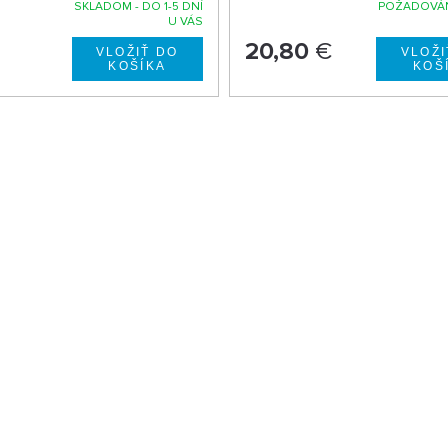
SKLADOM - DO 1-5 DNÍ
POŽADOVÁN
U VÁS
20,80
€