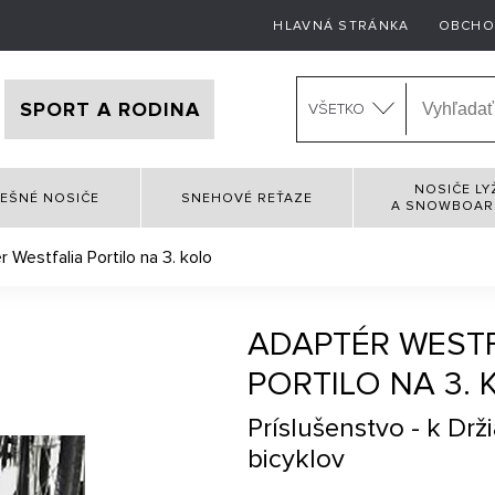
HLAVNÁ STRÁNKA
OBCHO
SPORT A RODINA
VŠETKO
NOSIČE LY
EŠNÉ NOSIČE
SNEHOVÉ REŤAZE
A SNOWBOA
 Westfalia Portilo na 3. kolo
ADAPTÉR WESTF
PORTILO NA 3. 
Príslušenstvo - k Dr
bicyklov