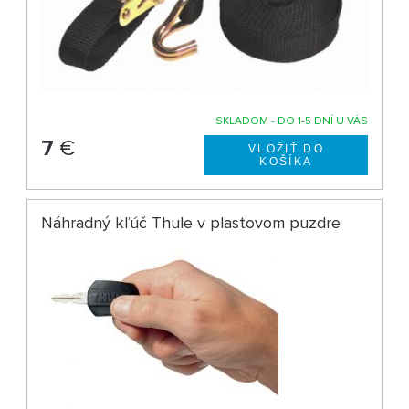
SKLADOM - DO 1-5 DNÍ U VÁS
7
€
Náhradný kľúč Thule v plastovom puzdre