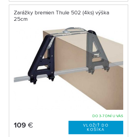
Zarážky bremien Thule 502 (4ks) výška
25cm
DO 3-7 DNÍ U VÁS
109
€