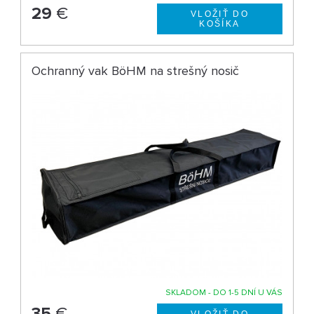
29
€
Ochranný vak BöHM na strešný nosič
SKLADOM - DO 1-5 DNÍ U VÁS
35
€