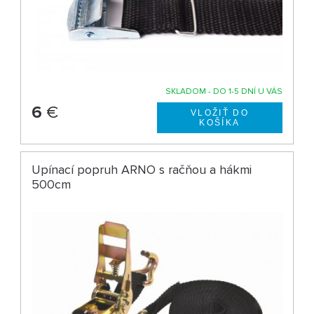
SKLADOM - DO 1-5 DNÍ U VÁS
6
€
Upínací popruh ARNO s račňou a hákmi
500cm