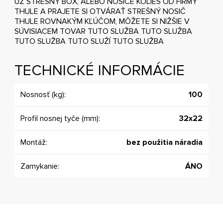
UŽ STREŠNÝ BOX, ALEBO NOSIČE KOLIES OD FIRMY
THULE A PRAJETE SI OTVÁRAŤ STREŠNÝ NOSIČ
THULE ROVNAKÝM KĽÚČOM, MÔŽETE SI NIŽŠIE V
SÚVISIACEM TOVAR TUTO SLUŽBA TUTO SLUŽBA
TUTO SLUŽBA TUTO SLUŽÍ TUTO SLUŽBA
TECHNICKÉ INFORMÁCIE
Nosnosť (kg):
100
Profil nosnej tyče (mm):
32x22
Montáž:
bez použitia náradia
Zamykanie:
ÁNO