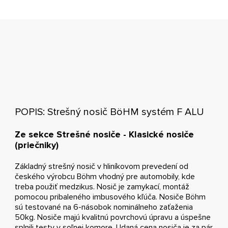
POPIS: Strešný nosič BöHM systém F ALU
Ze sekce Strešné nosiče - Klasické nosiče
(priečniky)
Základný strešný nosič v hliníkovom prevedení od
českého výrobcu Böhm vhodný pre automobily, kde
treba použiť medzikus. Nosič je zamykací, montáž
pomocou pribaleného imbusového kľúča. Nosiče Böhm
sú testované na 6-násobok nominálneho zaťaženia
50kg. Nosiče majú kvalitnú povrchovú úpravu a úspešne
splnili testy v soľnej komore. Udaná cena nosiča je za pár