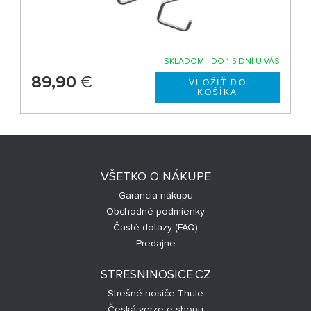
SKLADOM - DO 1-5 DNÍ U VÁS
89,90
€
VŠETKO O NÁKUPE
Garancia nákupu
Obchodné podmienky
Časté dotazy (FAQ)
Predajne
STRESNINOSICE.CZ
Strešné nosiče Thule
Česká verze e-shopu