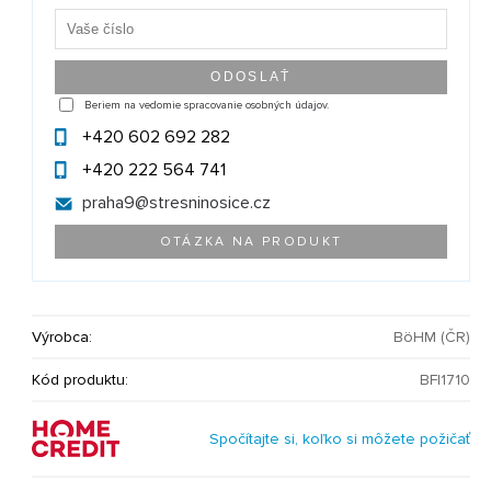
Beriem na vedomie spracovanie osobných údajov.
+420 602 692 282
+420 222 564 741
praha9@
stresninosice.cz
OTÁZKA NA PRODUKT
Výrobca:
BöHM (ČR)
Kód produktu:
BF|1710
Spočítajte si, koľko si môžete požičať