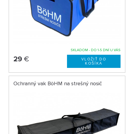
SKLADOM - DO 1-5 DNÍ U VÁS
29
€
Ochranný vak BöHM na strešný nosič