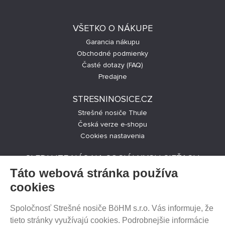
VŠETKO O NÁKUPE
Garancia nákupu
Obchodné podmienky
Časté dotazy (FAQ)
Predajne
STRESNINOSICE.CZ
Strešné nosiče Thule
Česká verze e-shopu
Cookies nastavenia
SLEDUJTE NÁS NA SOCIÁLNYCH SIEŤACH
Táto webová stránka používa
cookies
Spoločnosť Strešné nosiče BöHM s.r.o. Vás informuje, že
PREDAJ NA SPLÁTKY
tieto stránky využívajú cookies. Podrobnejšie informácie