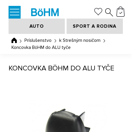
AUTO
SPORT A RODINA
Príslušenstvo
k Strešným nosičom
Koncovka BöHM do ALU tyče
KONCOVKA BÖHM DO ALU TYČE