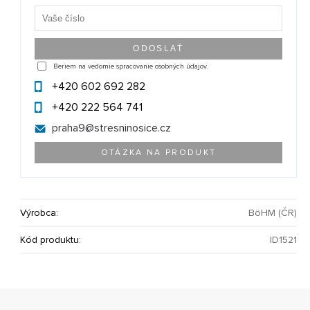
Beriem na vedomie spracovanie osobných údajov.
+420 602 692 282
+420 222 564 741
praha9@
stresninosice.cz
OTÁZKA NA PRODUKT
Výrobca:
BöHM (ČR)
Kód produktu:
ID1521