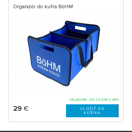
Organizér do kufra BöHM
SKLADOM - DO 1-5 DNÍ U VÁS
29
€