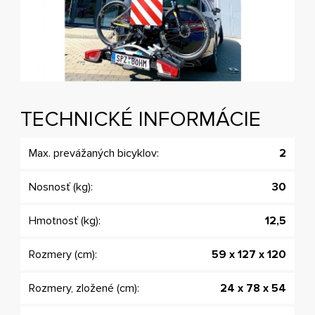
TECHNICKÉ INFORMÁCIE
Max. prevážaných bicyklov:
2
Nosnosť (kg):
30
Hmotnosť (kg):
12,5
Rozmery (cm):
59 x 127 x 120
Rozmery, zložené (cm):
24 x 78 x 54