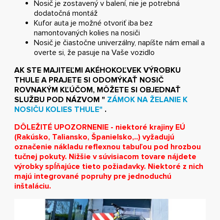
Nosič je zostavený v balení, nie je potrebná
dodatočná montáž
Kufor auta je možné otvoriť iba bez
namontovaných kolies na nosiči
Nosič je čiastočne univerzálny, napíšte nám email a
overte si, že pasuje na Vaše vozidlo
AK STE MAJITEĽMI AKÉHOKOĽVEK VÝROBKU
THULE A PRAJETE SI ODOMÝKAŤ NOSIČ
ROVNAKÝM KĽÚČOM, MÔŽETE SI OBJEDNAŤ
SLUŽBU POD NÁZVOM "
ZÁMOK NA ŽELANIE K
NOSIČU KOLIES THULE"
.
DÔLEŽITÉ UPOZORNENIE - niektoré krajiny EÚ
(Rakúsko, Taliansko, Španielsko,..) vyžadujú
označenie nákladu reflexnou tabuľou pod hrozbou
tučnej pokuty. Nižšie v súvisiacom tovare nájdete
výrobky spĺňajúce tieto požiadavky. Niektoré z nich
majú integrované popruhy pre jednoduchú
inštaláciu.