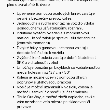
plne otvárateľné 5. dvere.
Upevnenie pomocou oceľových laniek zaisťuje
pevné a bezpečný prevoz kolies
Jednoduchá a rýchla montáž na vozidlo vďaka
jednoduchému užívateľskému rozhraniu
Intuitívny systém ovládania s momentovou
maticou, ktoré zaisťuje správnu silu dotiahnutia
(kontrola momentu)
Dvojité háky s gumovou ochranou zaisťujú
dostatočnú fixáciu k vozidlu
Zvýšená konštrukcia zaisťuje dobrú čitateľnosť
ŠPZ a viditeľnosť svetiel
Umožňuje použitie pri bicykloch so vzdialenosťou
medzi kolesami až 127 cm / 50"
Kolesá je možné upevniť pomocou dlhých
popruhov s uťahovacou prackou
Nosič je možné uzamknúť k vozidlu, kolesá je
možné uzamknúť k nosiču (súčasť balenia)
Thule OutWay je možné zložiť naplocho, takže
vám nezaberie veľa miesta pri skladovaní či
prevoze