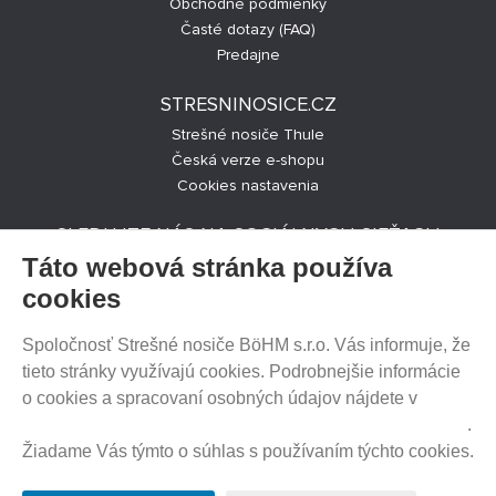
Obchodné podmienky
Časté dotazy (FAQ)
Predajne
STRESNINOSICE.CZ
Strešné nosiče Thule
Česká verze e-shopu
Cookies nastavenia
SLEDUJTE NÁS NA SOCIÁLNYCH SIEŤACH
Táto webová stránka používa
cookies
Spoločnosť Strešné nosiče BöHM s.r.o. Vás informuje, že
PREDAJ NA SPLÁTKY
tieto stránky využívajú cookies. Podrobnejšie informácie
o cookies a spracovaní osobných údajov nájdete v
Prehlásenie o ochrane súkromia a používaní tzv. cookies
.
Žiadame Vás týmto o súhlas s používaním týchto cookies.
HEUREKA.SK