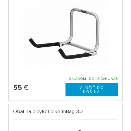
SKLADOM - DO 1-5 DNÍ U VÁS
55
€
Obal na bicykel bike mBag 3.0