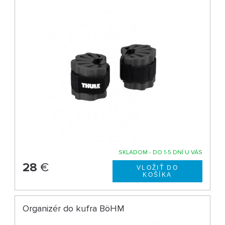
SKLADOM - DO 1-5 DNÍ U VÁS
28
€
Organizér do kufra BöHM