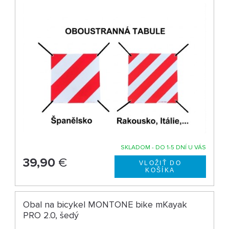
SKLADOM - DO 1-5 DNÍ U VÁS
39,90
€
Obal na bicykel MONTONE bike mKayak
PRO 2.0, šedý