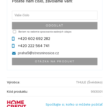
Pošlite nám číslo, zavoláme vám:
Beriem na vedomie spracovanie osobných údajov.
+420 602 692 282
+420 222 564 741
praha9@
stresninosice.cz
OTÁZKA NA PRODUKT
Výrobca:
THULE (Švédsko)
Kód produktu:
993001
Spočítajte si, koľko si môžete požičať