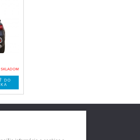
E SKLADOM
LNYCH
HEUREKA.SK