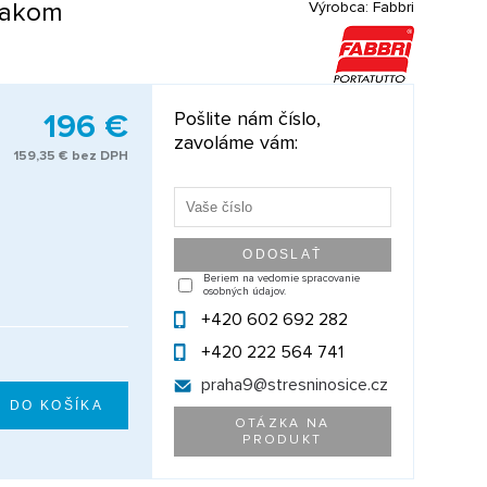
žiakom
Výrobca:
Fabbri
196 €
Pošlite nám číslo,
zavoláme vám:
159,35 € bez DPH
Beriem na vedomie spracovanie
osobných údajov.
+420 602 692 282
+420 222 564 741
praha9@
stresninosice.cz
OTÁZKA NA
PRODUKT