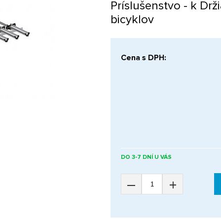
Príslušenstvo - k Dr
bicyklov
Cena s DPH:
DO 3-7 DNÍ U VÁS
–
+