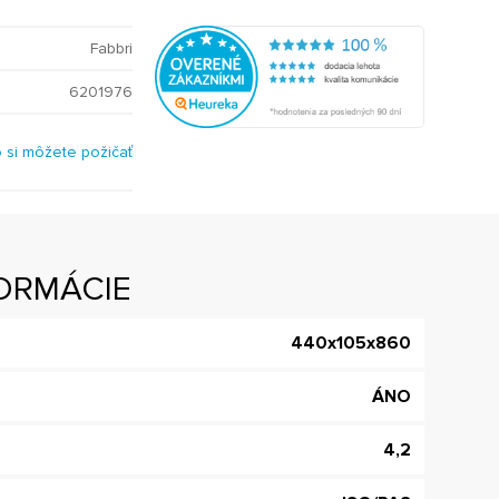
Fabbri
6201976
o si môžete požičať
ORMÁCIE
440x105x860
ÁNO
4,2