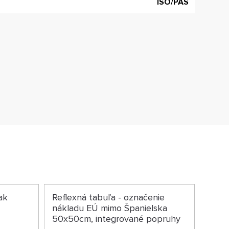
ISO/PAS
ak
Reflexná tabuľa - označenie
nákladu EÚ mimo Španielska
50x50cm, integrované popruhy