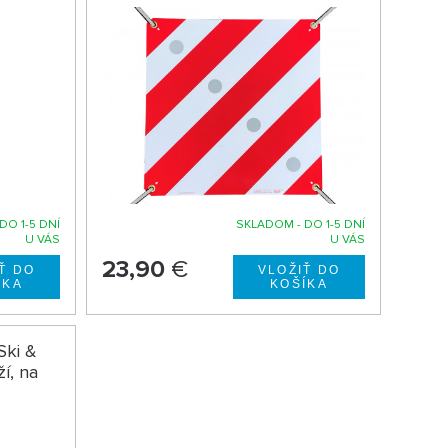
DO 1-5 DNÍ
SKLADOM - DO 1-5 DNÍ
U VÁS
U VÁS
23,90
€
Ski &
í, na