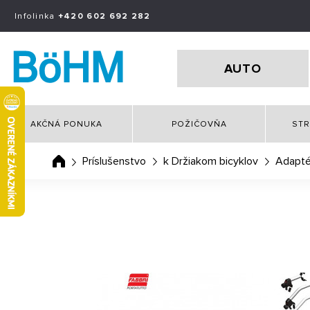
Infolinka
+420 602 692 282
AUTO
AKČNÁ PONUKA
POŽIČOVŇA
STR
Príslušenstvo
k Držiakom bicyklov
Adaptér