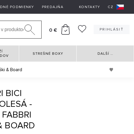
DNÉ PODMIENKY
PREDAJŇA
KONTAKTY
CZ
0 €
PRIHLÁSIŤ
ŽÍ
STREŠNÉ BOXY
DALŠÍ
…
RDOV
 Ski & Board
 BICI
KOLESÁ -
 FABBRI
 & BOARD