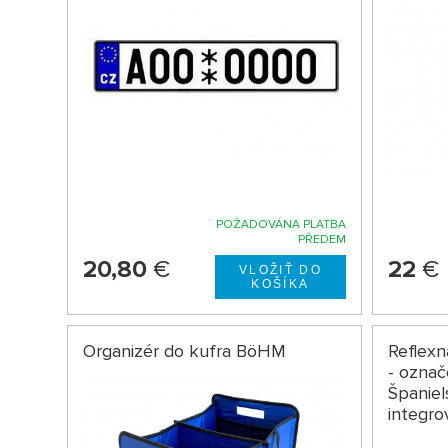
POŽADOVÁNA PLATBA
PŘEDEM
20,80
€
22
€
Organizér do kufra BöHM
Reflex
- označ
Španie
integr