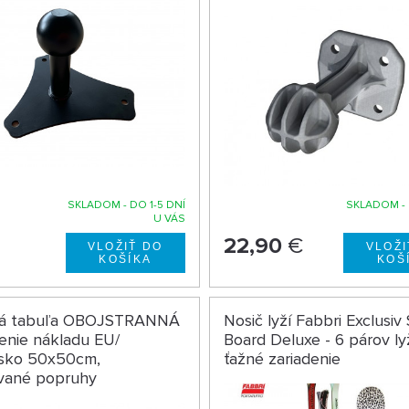
SKLADOM - DO 1-5 DNÍ
SKLADOM - 
U VÁS
22,90
€
ná tabuľa OBOJSTRANNÁ
Nosič lyží Fabbri Exclusiv 
enie nákladu EU/
Board Deluxe - 6 párov lyž
lsko 50x50cm,
ťažné zariadenie
ované popruhy