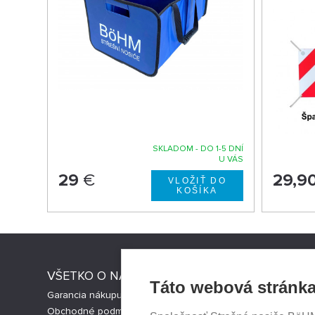
SKLADOM - DO 1-5 DNÍ
U VÁS
29
€
29,9
VŠETKO O NÁKUPE
STRESNI
Táto webová stránka
Garancia nákupu
Strešné nos
Obchodné podmienky
Česká verz