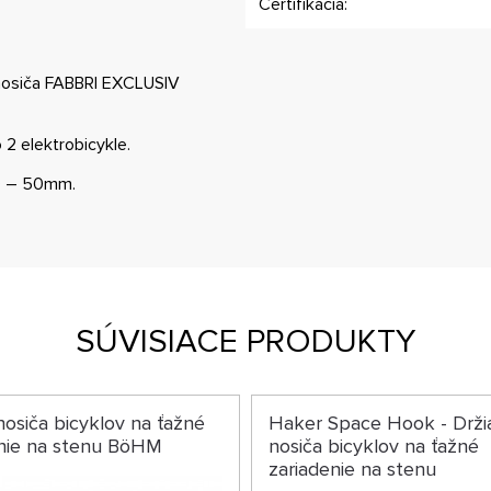
Certifikácia:
 nosiča FABBRI EXCLUSIV
 2 elektrobicykle.
30 – 50mm.
SÚVISIACE PRODUKTY
nosiča bicyklov na ťažné
Haker Space Hook - Drži
enie na stenu BöHM
nosiča bicyklov na ťažné
zariadenie na stenu