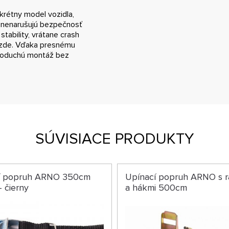
krétny model vozidla,
o nenarušujú bezpečnosť
tability, vrátane crash
jazde. Vďaka presnému
dnoduchú montáž bez
SÚVISIACE PRODUKTY
í popruh ARNO 350cm
Upínací popruh ARNO s 
- čierny
a hákmi 500cm