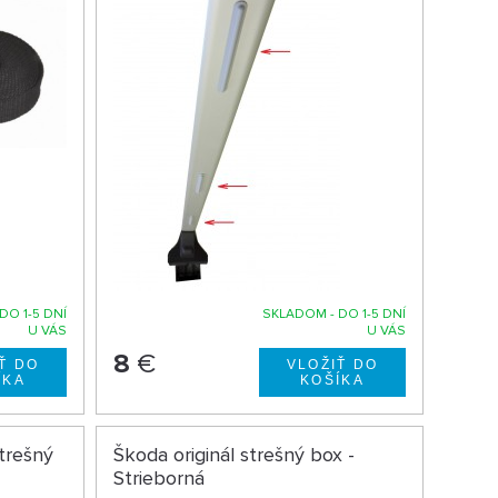
DO 1-5 DNÍ
SKLADOM - DO 1-5 DNÍ
U VÁS
U VÁS
8
€
trešný
Škoda originál strešný box -
Strieborná