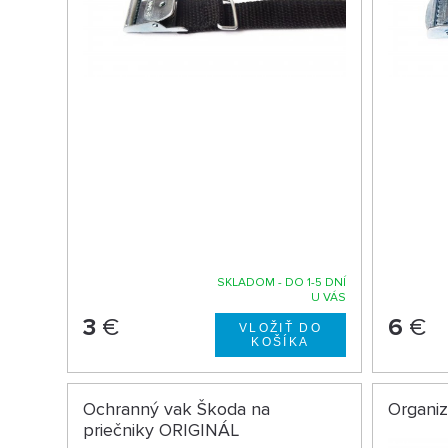
SKLADOM - DO 1-5 DNÍ
U VÁS
3
€
6
€
Ochranný vak Škoda na
Organi
priečniky ORIGINÁL