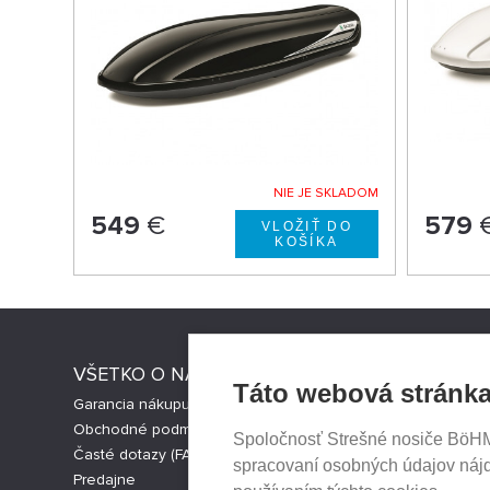
NIE JE SKLADOM
549
€
579
VŠETKO O NÁKUPE
STRESNI
Táto webová stránka
Garancia nákupu
Strešné nos
Obchodné podmienky
Česká verz
Spoločnosť Strešné nosiče BöHM s
Časté dotazy (FAQ)
Cookies nas
spracovaní osobných údajov náj
Predajne