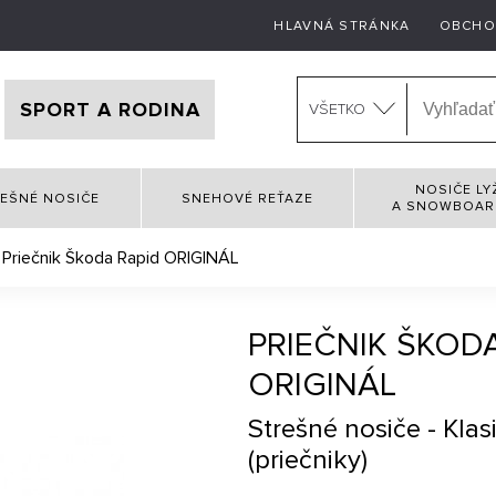
HLAVNÁ STRÁNKA
OBCHO
SPORT A RODINA
VŠETKO
NOSIČE LY
EŠNÉ NOSIČE
SNEHOVÉ REŤAZE
A SNOWBOA
Priečnik Škoda Rapid ORIGINÁL
PRIEČNIK ŠKOD
ORIGINÁL
Strešné nosiče - Klas
(priečniky)