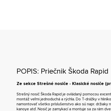
POPIS: Priečnik Škoda Rapi
Ze sekce Strešné nosiče - Klasické nosiče (pr
Strešný nosič Škoda Rapid je ovládaný pomocou excentr
montáž veľmi jednoduchá a rýchla. Do T-drážky v hliník
namontovať všetko príslušenstvo ako sú napr. držiaky na 
kanoye atď. Nosič je zamykací a montuje sa za rám dver