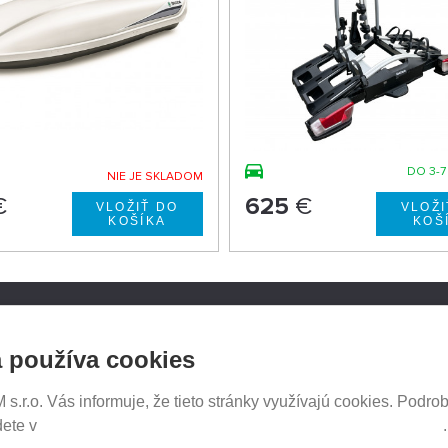
DO 3-7
NIE JE SKLADOM
€
625
€
NOSICE.CZ
SLEDUJTE NÁS NA SOCIÁ
 používa cookies
SIEŤACH
iče Thule
e e-shopu
.r.o. Vás informuje, že tieto stránky využívajú cookies. Podrob
tavenia
dete v
Prehlásenie o ochrane súkromia a používaní tzv. cookies