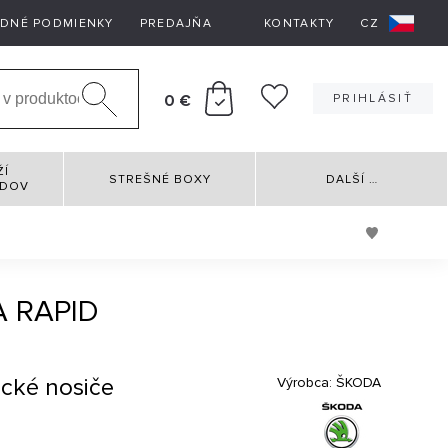
DNÉ PODMIENKY
PREDAJŇA
KONTAKTY
CZ
0 €
PRIHLÁSIŤ
ŽÍ
STREŠNÉ BOXY
DALŠÍ
…
RDOV
A RAPID
ické nosiče
Výrobca:
ŠKODA