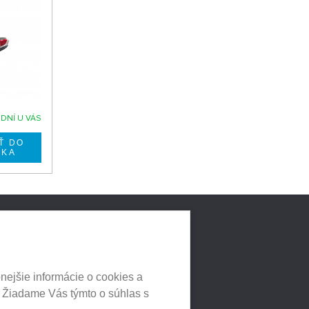
 DNÍ U VÁS
LNYCH
HEUREKA.SK
nejšie informácie o cookies a
. Žiadame Vás týmto o súhlas s