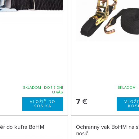
SKLADOM - DO 1-5 DNÍ
SKLADOM - 
U VÁS
7
€
zér do kufra BöHM
Ochranný vak BöHM na s
nosič