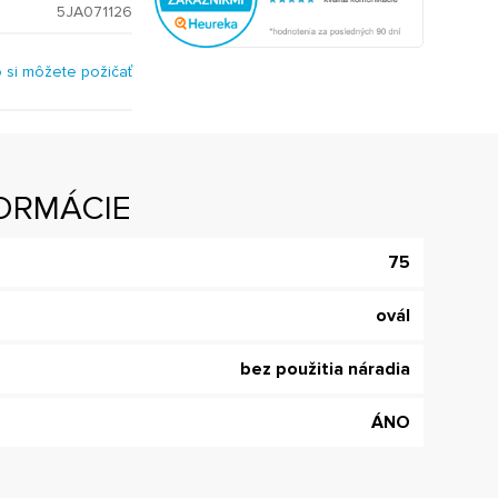
5JA071126
o si môžete požičať
ORMÁCIE
75
ovál
bez použitia náradia
ÁNO