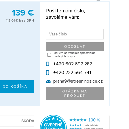
139 €
Pošlite nám číslo,
zavoláme vám:
113,01 € bez DPH
Beriem na vedomie spracovanie
osobných údajov.
+420 602 692 282
+420 222 564 741
praha9@
stresninosice.cz
OTÁZKA NA
PRODUKT
ŠKODA