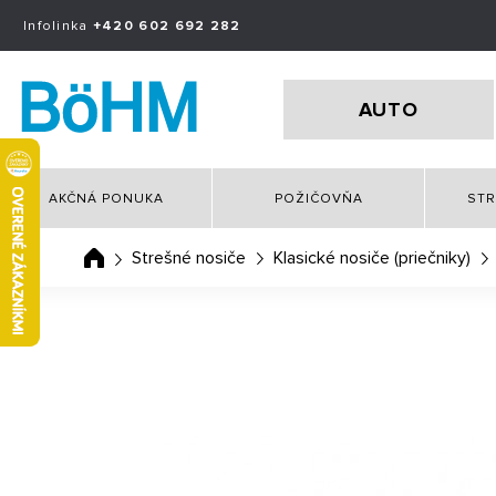
Infolinka
+420 602 692 282
AUTO
AKČNÁ PONUKA
POŽIČOVŇA
STR
Strešné nosiče
Klasické nosiče (priečniky)