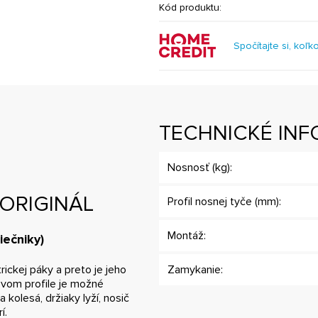
Kód produktu:
Spočítajte si, koľk
TECHNICKÉ INF
Nosnosť (kg):
d ORIGINÁL
Profil nosnej tyče (mm):
Montáž:
iečniky)
ickej páky a preto je jeho
Zamykanie:
ovom profile je možné
kolesá, držiaky lyží, nosič
í.