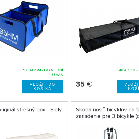
SKLADOM - DO 1-5 DNÍ
SKLADOM - 
U VÁS
35
€
riginál strešný box - Biely
Škoda nosič bicyklov na 
zariadenie pre 3 bicykle (o