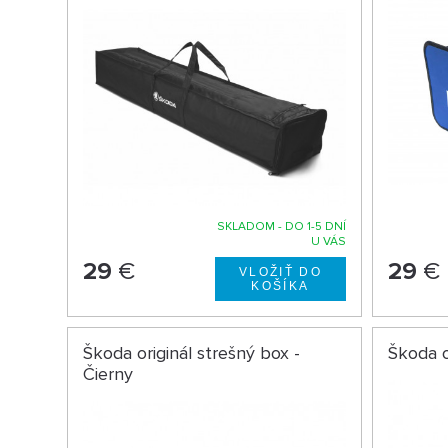
SKLADOM - DO 1-5 DNÍ
U VÁS
29
€
29
€
Škoda originál strešný box -
Škoda o
Čierny