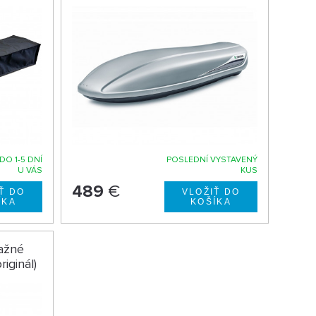
DO 1-5 DNÍ
POSLEDNÍ VYSTAVENÝ
U VÁS
KUS
489
€
ťažné
riginál)