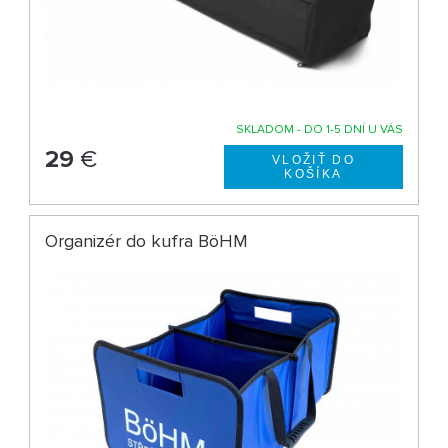
SKLADOM - DO 1-5 DNÍ U VÁS
29
€
Organizér do kufra BöHM