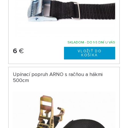
SKLADOM - DO 1-5 DNÍ U VÁS
6
€
Upínací popruh ARNO s račňou a hákmi
500cm