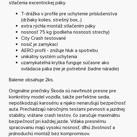
stlačenia excentrickej páky.
T-drážka v profile pre uchytenie príslušenstva
(držiaky kolies, strešný box,..)
extra rýchla montáž stlačením páky
nosnosť 75 kg (podlieha nosnosti strechy)
City Crash testované
nosič je zamykací
AERO profil - znižuje hluk a spotrebu
unikátny systém uchytenia
uzamykateľná krytka funguje súčasne ako
ovládacia páka (nie je potrebné žiadne náradie)
Balenie obsahuje 2ks.
Originálne priečniky Škoda sú navrhnuté presne pre
konkrétny model vozidla, takže perfektne sedia,
nepoškodzujú karosériu a nijako nenarušujú bezpečnosť
auta. Prechádzajú náročnými testami pevnosti a jazdnej
stability, vrátane crash testov, čo zaručuje maximálnu
bezpečnosť pri každej jazde. Vďaka presnému
spracovaniu majú vysokú nosnosť, dlhú životnosť a
jednoduchú montáž bez kompromisov.