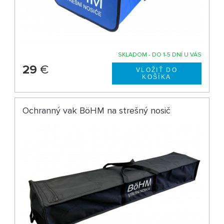
SKLADOM - DO 1-5 DNÍ U VÁS
29
€
Ochranný vak BöHM na strešný nosič