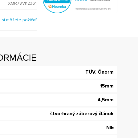
XMR79V|12361
o si môžete požičať
ORMÁCIE
TÜV, Önorm
15mm
4,5mm
štvorhraný záberový článok
NIE