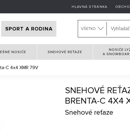
HLAVNÁ STRÁNKA
OBCHO
SPORT A RODINA
VŠETKO
NOSIČE LY
EŠNÉ NOSIČE
SNEHOVÉ REŤAZE
A SNOWBOA
nta-C 4x4 XMR 79V
SNEHOVÉ REŤA
BRENTA-C 4X4 
Snehové reťaze