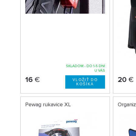
SKLADOM - DO 1-5 DNÍ
U VÁS
16
€
20
€
Pewag rukavice XL
Organi