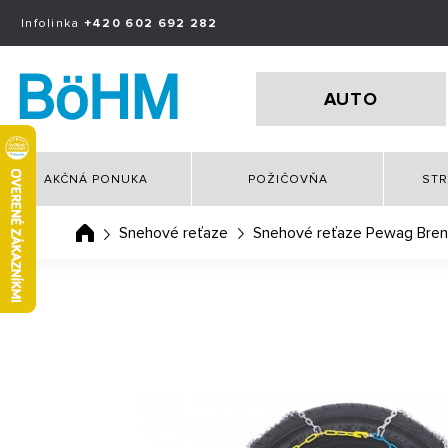
Infolinka
+420 602 692 282
AUTO
AKČNÁ PONUKA
POŽIČOVŇA
STR
Snehové reťaze
Snehové reťaze Pewag Bre