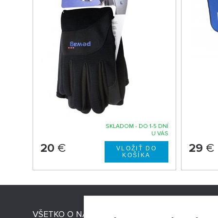
SKLADOM - DO 1-5 DNÍ
U VÁS
20
€
29
€
VŠETKO O NÁKUPE
STRESNI