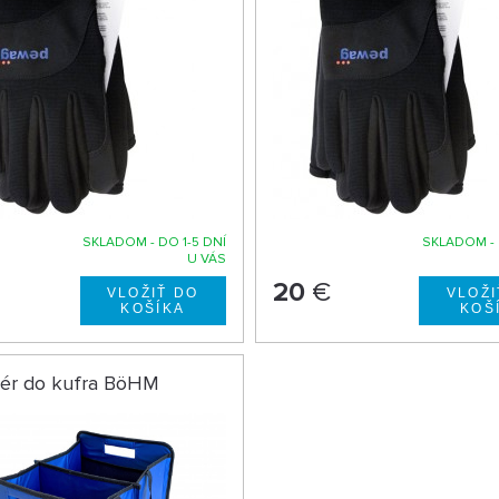
SKLADOM - DO 1-5 DNÍ
SKLADOM - 
U VÁS
20
€
zér do kufra BöHM