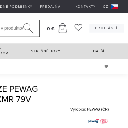
DNÉ PODMIENKY
PREDAJŇA
KONTAKTY
CZ
0 €
PRIHLÁSIŤ
ŽÍ
STREŠNÉ BOXY
DALŠÍ
…
RDOV
ZE PEWAG
XMR 79V
Výrobca:
PEWAG (ČR)