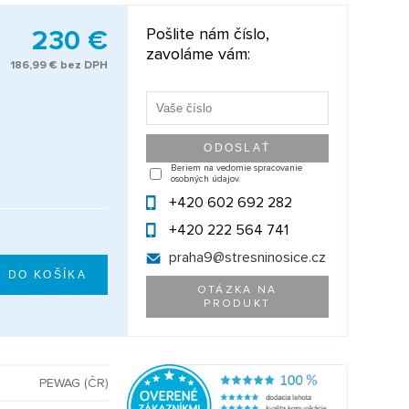
230 €
Pošlite nám číslo,
zavoláme vám:
186,99 € bez DPH
Beriem na vedomie spracovanie
osobných údajov.
+420 602 692 282
+420 222 564 741
praha9@
stresninosice.cz
OTÁZKA NA
PRODUKT
PEWAG (ČR)