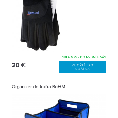
SKLADOM - DO 1-5 DNÍ U VÁS
20
€
Organizér do kufra BöHM