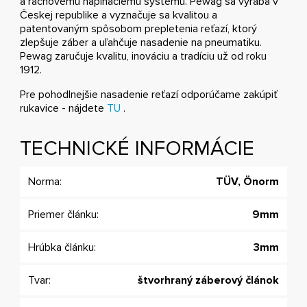
a račnovému napínaciemu systému. Pewag sa vyrába v
Českej republike a vyznačuje sa kvalitou a
patentovaným spôsobom prepletenia reťazí, ktorý
zlepšuje záber a uľahčuje nasadenie na pneumatiku.
Pewag zaručuje kvalitu, inováciu a tradíciu už od roku
1912.
Pre pohodlnejšie nasadenie reťazí odporúčame zakúpiť
rukavice - nájdete
TU
.
TECHNICKÉ INFORMÁCIE
Norma:
TÜV, Önorm
Priemer článku:
9mm
Hrúbka článku:
3mm
Tvar:
štvorhraný záberový článok