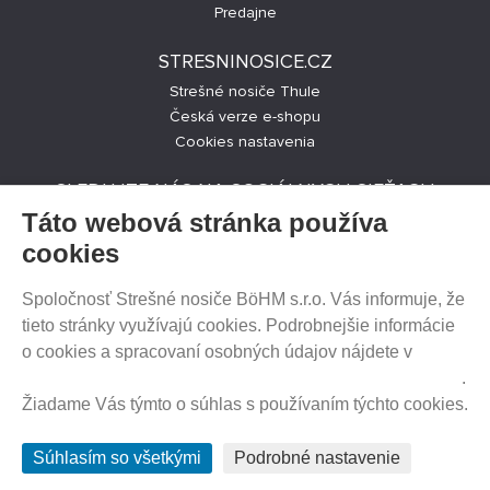
Predajne
STRESNINOSICE.CZ
Strešné nosiče Thule
Česká verze e-shopu
Cookies nastavenia
SLEDUJTE NÁS NA SOCIÁLNYCH SIEŤACH
Táto webová stránka používa
cookies
Spoločnosť Strešné nosiče BöHM s.r.o. Vás informuje, že
PREDAJ NA SPLÁTKY
tieto stránky využívajú cookies. Podrobnejšie informácie
o cookies a spracovaní osobných údajov nájdete v
Prehlásenie o ochrane súkromia a používaní tzv. cookies
.
Žiadame Vás týmto o súhlas s používaním týchto cookies.
HEUREKA.SK
Súhlasím so všetkými
Podrobné nastavenie
© 2012 - 2026 Strešné nosiče BöHM