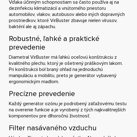
Vďaka účinným schopnostiam sa často používa aj na
dezinfekciu klimatizácií a vnútorného priestoru
automobilov, vlakov, autobusov alebo iných dopravných
prostriedkov, ktoré VirBuster zbavuje nielen vírusov,
baktérií ale aj zápachu.
Robustné, ľahké a praktické
prevedenie
Diametral VirBuster má ľahkú oceľovú konštrukciu z
kvalitného plechu, ktorý je ošetrený práškovým lakom.
Pri konštrukcii bol braný ohľad na jednoduchú
manipuláciu a mobilitu, preto je generátor vybavený
ergonomickým madlom.
Precízne prevedenie
Každý generátor ozónu je podrobený záťažovému testu
na overenie funkcie a je vyrobený z tých najkvalitnejších
komponentov pre dlhoročnú životnosť.
Filter nasávaného vzduchu