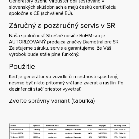
Generátory ozónu VirBuster boli testované v
slovenských skúšobniach a majú českú certifikáciu
spoločne s CE (schválené EÚ).
Záručný a pozáručný servis v SR
Naša spoločnosť Strešné nosiče BöHM sro je
AUTORIZOVANÝ predajca značky Diametral pre SR.
Zaisťujeme záruku, servis a garantujeme, že Váš
výrobok bude stále plne funkčný.
Použitie
Keď je generátor vo vozidle či miestnosti spustený,
nesmie byť nikto prítomný vrátane zvierat a rastlín. Po
dezinfencii stačí priestor vyvetrať.
Zvoľte správny variant (tabuľka)