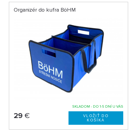
Organizér do kufra BöHM
SKLADOM - DO 1-5 DNÍ U VÁS
29
€