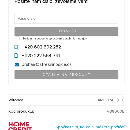
Pošlite nám číslo, zavoláme vám:
Beriem na vedomie spracovanie osobných údajov.
+420 602 692 282
+420 222 564 741
praha9@
stresninosice.cz
OTÁZKA NA PRODUKT
Výrobca:
DIAMETRAL (ČR)
Kód produktu:
VB8000E
Spočítajte si, koľko si môžete požičať