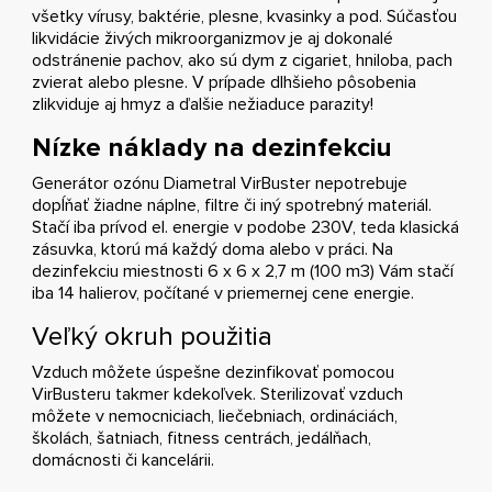
všetky vírusy, baktérie, plesne, kvasinky a pod. Súčasťou
likvidácie živých mikroorganizmov je aj dokonalé
odstránenie pachov, ako sú dym z cigariet, hniloba, pach
zvierat alebo plesne. V prípade dlhšieho pôsobenia
zlikviduje aj hmyz a ďalšie nežiaduce parazity!
Nízke náklady na dezinfekciu
Generátor ozónu Diametral VirBuster nepotrebuje
dopĺňať žiadne náplne, filtre či iný spotrebný materiál.
Stačí iba prívod el. energie v podobe 230V, teda klasická
zásuvka, ktorú má každý doma alebo v práci. Na
dezinfekciu miestnosti 6 x 6 x 2,7 m (100 m3) Vám stačí
iba 14 halierov, počítané v priemernej cene energie.
Veľký okruh použitia
Vzduch môžete úspešne dezinfikovať pomocou
VirBusteru takmer kdekoľvek. Sterilizovať vzduch
môžete v nemocniciach, liečebniach, ordináciách,
školách, šatniach, fitness centrách, jedálňach,
domácnosti či kancelárii.