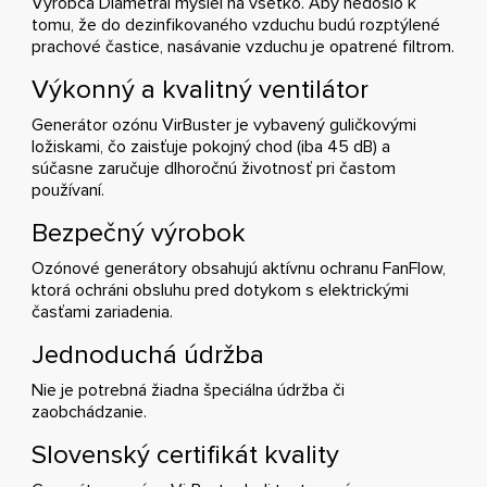
Výrobca Diametral myslel na všetko. Aby nedošlo k
tomu, že do dezinfikovaného vzduchu budú rozptýlené
prachové častice, nasávanie vzduchu je opatrené filtrom.
Výkonný a kvalitný ventilátor
Generátor ozónu VirBuster je vybavený guličkovými
ložiskami, čo zaisťuje pokojný chod (iba 45 dB) a
súčasne zaručuje dlhoročnú životnosť pri častom
používaní.
Bezpečný výrobok
Ozónové generátory obsahujú aktívnu ochranu FanFlow,
ktorá ochráni obsluhu pred dotykom s elektrickými
časťami zariadenia.
Jednoduchá údržba
Nie je potrebná žiadna špeciálna údržba či
zaobchádzanie.
Slovenský certifikát kvality