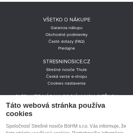
VŠETKO O NÁKUPE
Garancia nákupu
Obchodné podmienky
Časté dotazy (FAQ)
Predajne
STRESNINOSICE.CZ
Strešné nosiče Thule
Česká verze e-shopu
Cookies nastavenia
SLEDUJTE NÁS NA SOCIÁLNYCH SIEŤACH
Táto webová stránka používa
cookies
Spoločnosť Strešné nosiče BöHM s.r.o. Vás informuje, že
PREDAJ NA SPLÁTKY