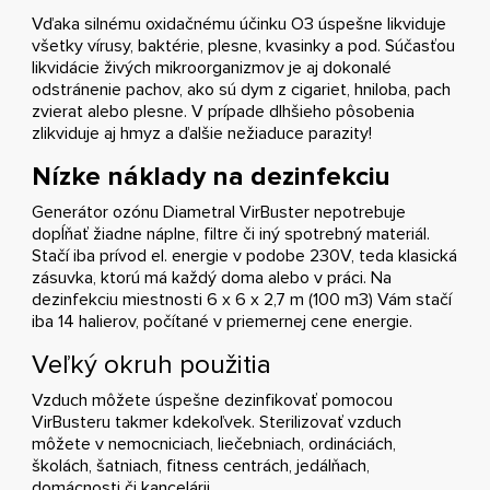
Vďaka silnému oxidačnému účinku O3 úspešne likviduje
všetky vírusy, baktérie, plesne, kvasinky a pod. Súčasťou
likvidácie živých mikroorganizmov je aj dokonalé
odstránenie pachov, ako sú dym z cigariet, hniloba, pach
zvierat alebo plesne. V prípade dlhšieho pôsobenia
zlikviduje aj hmyz a ďalšie nežiaduce parazity!
Nízke náklady na dezinfekciu
Generátor ozónu Diametral VirBuster nepotrebuje
dopĺňať žiadne náplne, filtre či iný spotrebný materiál.
Stačí iba prívod el. energie v podobe 230V, teda klasická
zásuvka, ktorú má každý doma alebo v práci. Na
dezinfekciu miestnosti 6 x 6 x 2,7 m (100 m3) Vám stačí
iba 14 halierov, počítané v priemernej cene energie.
Veľký okruh použitia
Vzduch môžete úspešne dezinfikovať pomocou
VirBusteru takmer kdekoľvek. Sterilizovať vzduch
môžete v nemocniciach, liečebniach, ordináciách,
školách, šatniach, fitness centrách, jedálňach,
domácnosti či kancelárii.