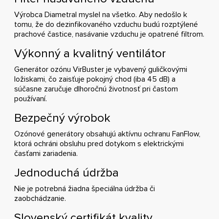
Výrobca Diametral myslel na všetko. Aby nedošlo k
tomu, že do dezinfikovaného vzduchu budú rozptýlené
prachové častice, nasávanie vzduchu je opatrené filtrom.
Výkonný a kvalitný ventilátor
Generátor ozónu VirBuster je vybavený guličkovými
ložiskami, čo zaisťuje pokojný chod (iba 45 dB) a
súčasne zaručuje dlhoročnú životnosť pri častom
používaní.
Bezpečný výrobok
Ozónové generátory obsahujú aktívnu ochranu FanFlow,
ktorá ochráni obsluhu pred dotykom s elektrickými
časťami zariadenia.
Jednoduchá údržba
Nie je potrebná žiadna špeciálna údržba či
zaobchádzanie.
Slovenský certifikát kvality