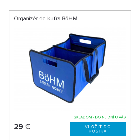
Organizér do kufra BöHM
SKLADOM - DO 1-5 DNÍ U VÁS
29
€