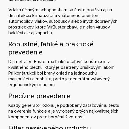
Vďaka účinným schopnostiam sa často používa aj na
dezinfekciu klimatizácií a vnútorného priestoru
automobilov, vlakov, autobusov alebo iných dopravných
prostriedkov, ktoré VirBuster zbavuje nielen vírusov,
baktérií ale aj zápachu.
Robustné, ľahké a praktické
prevedenie
Diametral VirBuster má ľahkú oceľovú konštrukciu z
kvalitného plechu, ktorý je ošetrený práškovým lakom.
Pri konštrukcii bol braný ohľad na jednoduchú
manipuláciu a mobilitu, preto je generátor vybavený
ergonomickým madlom.
Precízne prevedenie
Každý generátor ozónu je podrobený záťažovému testu
na overenie funkcie a je vyrobený z tých najkvalitnejších
komponentov pre dlhoročnú životnosť.
Filter nasávaného vzduchu