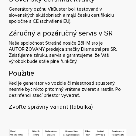
Generátory ozónu VirBuster boli testované v
slovenských skúšobniach a majú českú certifikáciu
spoločne s CE (schválené EÚ).
Záručný a pozáručný servis v SR
Naša spoločnosť Strešné nosiče BöHM sro je
AUTORIZOVANÝ predajca značky Diametral pre SR.
Zaisťujeme záruku, servis a garantujeme, že Váš
výrobok bude stále plne funkčný.
Použitie
Keď je generátor vo vozidle či miestnosti spustený,
nesmie byť nikto prítomný vrátane zvierat a rastlín. Po
dezinfencii stačí priestor vyvetrať.
Zvoľte správny variant (tabuľka)