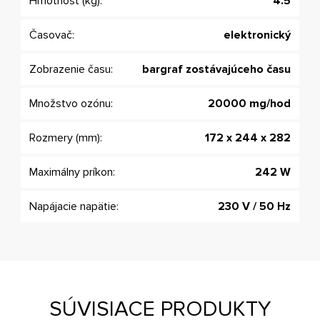
Hmotnosť (kg):
4.5
Časovač:
elektronický
Zobrazenie času:
bargraf zostávajúceho času
Množstvo ozónu:
20000 mg/hod
Rozmery (mm):
172 x 244 x 282
Maximálny príkon:
242 W
Napájacie napätie:
230 V / 50 Hz
SÚVISIACE PRODUKTY