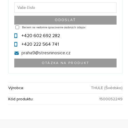
Beriem na vedomie spracovanie osobných údajov.
+420 602 692 282
+420 222 564 741
praha9@
stresninosice.cz
OTÁZKA NA PRODUKT
Výrobca:
THULE (Švédsko)
Kód produktu:
1500052249