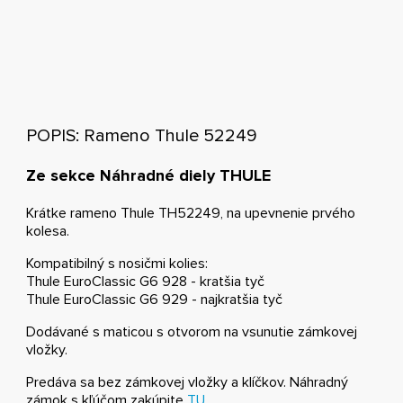
POPIS: Rameno Thule 52249
Ze sekce Náhradné diely THULE
Krátke rameno Thule TH52249, na upevnenie prvého
kolesa.
Kompatibilný s nosičmi kolies:
Thule EuroClassic G6 928 - kratšia tyč
Thule EuroClassic G6 929 - najkratšia tyč
Dodávané s maticou s otvorom na vsunutie zámkovej
vložky.
Predáva sa bez zámkovej vložky a klíčkov. Náhradný
zámok s kľúčom zakúpite
TU
.