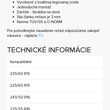
Vyrobené z kvalitnej legovanej ocele
Jednoduchá montáž
Darček - škrabka na okná
Sila článku reťaze je 3 mm
Norma TÜV/GS a Ö-NORM
Pre pohodlnejšie nasadenie reťazí odporúčame zakúpiť
rukavice - nájdete
TU
.
TECHNICKÉ INFORMÁCIE
Kompatibilné:
235/60 R15
225/65 R15
245/50 R16
225/55 R16