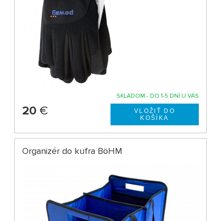
SKLADOM - DO 1-5 DNÍ U VÁS
20
€
Organizér do kufra BöHM