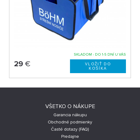
SKLADOM - DO 1-5 DNÍ U VÁS
29
€
VŠETKO O NÁKUPE
Garancia nákupu
Obchodné podmienky
Časté dotazy (FAQ)
Predajne