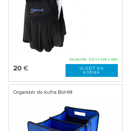
SKLADOM - DO 1-5 DNÍ U VÁS
20
€
Organizér do kufra BöHM