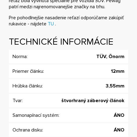
reťaz bola vyvinutá špeciálne pre vozidlá SUV. Pewag
patrí medzi najrenomovanejšie značky na trhu.
Pre pohodlnejšie nasadenie reťazí odporúčame zakúpiť
rukavice - nájdete
TU
.
TECHNICKÉ INFORMÁCIE
Norma:
TÜV, Önorm
Priemer článku:
12mm
Hrúbka článku:
3,55mm
Tvar:
štvorhraný záberový článok
Samonapínací systém:
ÁNO
Ochrana disku:
ÁNO