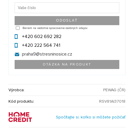
Beriem na vedomie spracovanie osobných údajov.
+420 602 692 282
+420 222 564 741
praha9@
stresninosice.cz
OTÁZKA NA PRODUKT
Výrobca:
PEWAG (ČR)
Kód produktu:
RSV81A|37018
Spočítajte si, koľko si môžete požičať