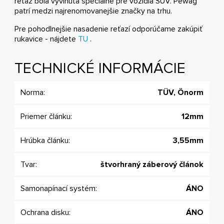
reťaz bola vyvinutá špeciálne pre vozidlá SUV. Pewag
patrí medzi najrenomovanejšie značky na trhu.
Pre pohodlnejšie nasadenie reťazí odporúčame zakúpiť
rukavice - nájdete
TU
.
TECHNICKÉ INFORMÁCIE
Norma:
TÜV, Önorm
Priemer článku:
12mm
Hrúbka článku:
3,55mm
Tvar:
štvorhraný záberový článok
Samonapínací systém:
ÁNO
Ochrana disku:
ÁNO