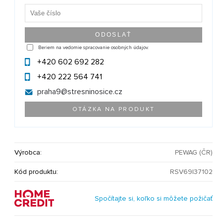
Beriem na vedomie spracovanie osobných údajov.
+420 602 692 282
+420 222 564 741
praha9@
stresninosice.cz
OTÁZKA NA PRODUKT
Výrobca:
PEWAG (ČR)
Kód produktu:
RSV69|37102
Spočítajte si, koľko si môžete požičať