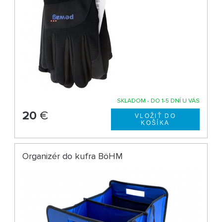
SKLADOM - DO 1-5 DNÍ U VÁS
20
€
Organizér do kufra BöHM