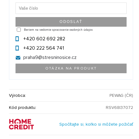
Beriem na vedomie spracovanie osobných údajov.
+420 602 692 282
+420 222 564 741
praha9@
stresninosice.cz
OTÁZKA NA PRODUKT
Výrobca:
PEWAG (ČR)
Kód produktu:
RSV68|37072
Spočítajte si, koľko si môžete požičať