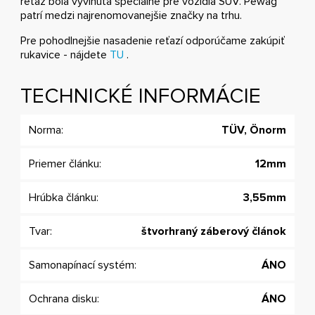
reťaz bola vyvinutá špeciálne pre vozidlá SUV. Pewag
patrí medzi najrenomovanejšie značky na trhu.
Pre pohodlnejšie nasadenie reťazí odporúčame zakúpiť
rukavice - nájdete
TU
.
TECHNICKÉ INFORMÁCIE
Norma:
TÜV, Önorm
Priemer článku:
12mm
Hrúbka článku:
3,55mm
Tvar:
štvorhraný záberový článok
Samonapínací systém:
ÁNO
Ochrana disku:
ÁNO