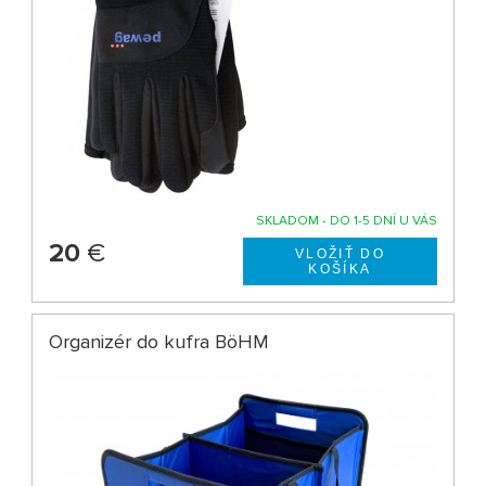
SKLADOM - DO 1-5 DNÍ U VÁS
20
€
Organizér do kufra BöHM