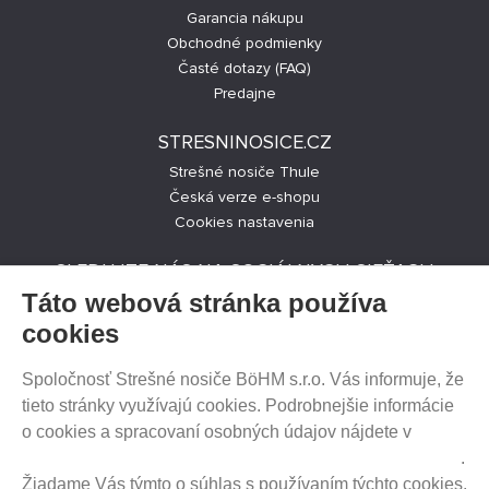
Garancia nákupu
Obchodné podmienky
Časté dotazy (FAQ)
Predajne
STRESNINOSICE.CZ
Strešné nosiče Thule
Česká verze e-shopu
Cookies nastavenia
SLEDUJTE NÁS NA SOCIÁLNYCH SIEŤACH
Táto webová stránka používa
cookies
Spoločnosť Strešné nosiče BöHM s.r.o. Vás informuje, že
PREDAJ NA SPLÁTKY
tieto stránky využívajú cookies. Podrobnejšie informácie
o cookies a spracovaní osobných údajov nájdete v
Prehlásenie o ochrane súkromia a používaní tzv. cookies
.
Žiadame Vás týmto o súhlas s používaním týchto cookies.