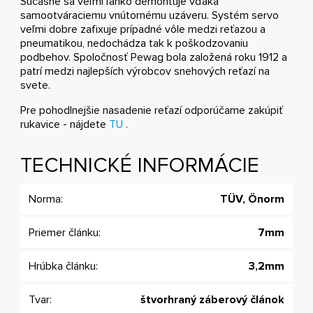
Súčasne sa veľmi ľahko demontuje vďaka
samootváraciemu vnútornému uzáveru. Systém servo
veľmi dobre zafixuje prípadné vôle medzi reťazou a
pneumatikou, nedochádza tak k poškodzovaniu
podbehov. Spoločnosť Pewag bola založená roku 1912 a
patrí medzi najlepších výrobcov snehových reťazí na
svete.
Pre pohodlnejšie nasadenie reťazí odporúčame zakúpiť
rukavice - nájdete
TU
.
TECHNICKÉ INFORMÁCIE
Norma:
TÜV, Önorm
Priemer článku:
7mm
Hrúbka článku:
3,2mm
Tvar:
štvorhraný záberový článok