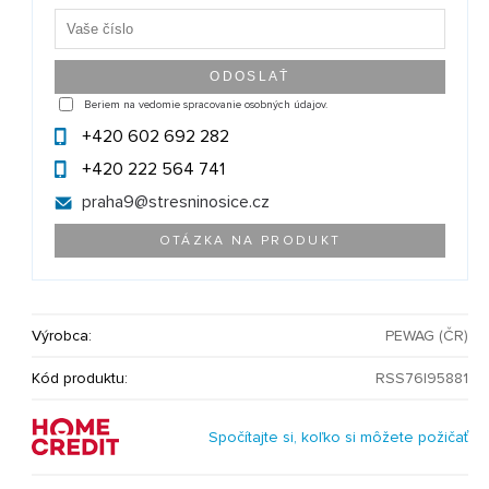
Beriem na vedomie spracovanie osobných údajov.
+420 602 692 282
+420 222 564 741
praha9@
stresninosice.cz
OTÁZKA NA PRODUKT
Výrobca:
PEWAG (ČR)
Kód produktu:
RSS76|95881
Spočítajte si, koľko si môžete požičať