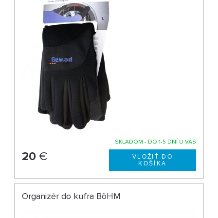
SKLADOM - DO 1-5 DNÍ U VÁS
20
€
Organizér do kufra BöHM