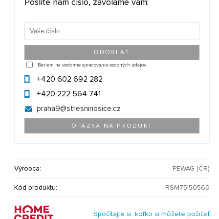
Pošlite nám číslo, zavoláme vám:
Beriem na vedomie spracovanie osobných údajov.
+420 602 692 282
+420 222 564 741
praha9@
stresninosice.cz
OTÁZKA NA PRODUKT
Výrobca:
PEWAG (ČR)
Kód produktu:
RSM75|50560
Spočítajte si, koľko si môžete požičať