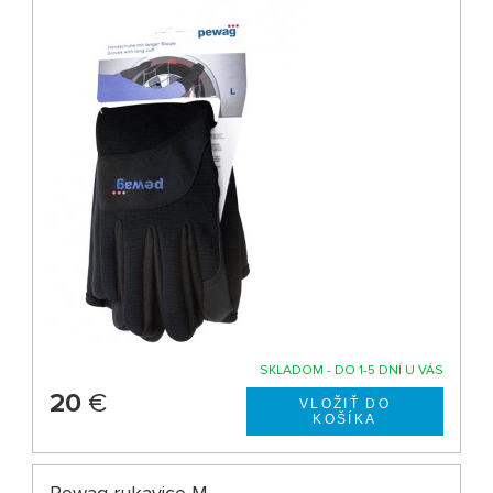
SKLADOM - DO 1-5 DNÍ U VÁS
20
€
Pewag rukavice M