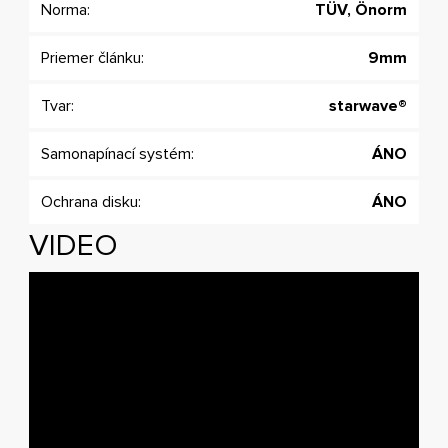
Norma:
TÜV, Önorm
Priemer článku:
9mm
Tvar:
starwave®
Samonapínací systém:
ÁNO
Ochrana disku:
ÁNO
VIDEO