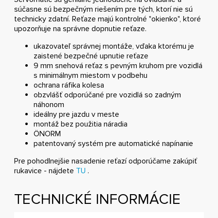
súčasne sú bezpečným riešením pre tých, ktorí nie sú
technicky zdatní. Reťaze majú kontrolné "okienko", ktoré
upozorňuje na správne dopnutie reťaze.
ukazovateľ správnej montáže, vďaka ktorému je
zaistené bezpečné upnutie reťaze
9 mm snehová reťaz s pevným kruhom pre vozidlá
s minimálnym miestom v podbehu
ochrana ráfika kolesa
obzvlášť odporúčané pre vozidlá so zadným
náhonom
ideálny pre jazdu v meste
montáž bez použitia náradia
ÖNORM
patentovaný systém pre automatické napínanie
Pre pohodlnejšie nasadenie reťazí odporúčame zakúpiť
rukavice - nájdete
TU
.
TECHNICKÉ INFORMÁCIE