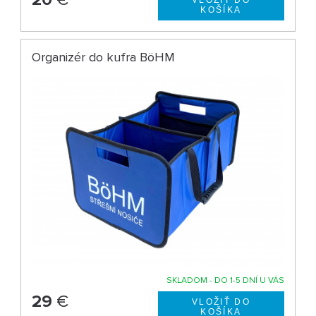
Organizér do kufra BöHM
SKLADOM - DO 1-5 DNÍ U VÁS
29
€