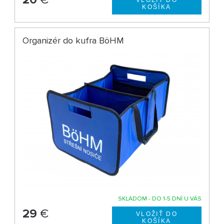
Organizér do kufra BöHM
SKLADOM - DO 1-5 DNÍ U VÁS
29
€