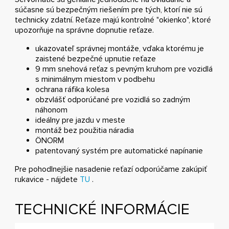
súčasne sú bezpečným riešením pre tých, ktorí nie sú
technicky zdatní. Reťaze majú kontrolné "okienko", ktoré
upozorňuje na správne dopnutie reťaze.
ukazovateľ správnej montáže, vďaka ktorému je
zaistené bezpečné upnutie reťaze
9 mm snehová reťaz s pevným kruhom pre vozidlá
s minimálnym miestom v podbehu
ochrana ráfika kolesa
obzvlášť odporúčané pre vozidlá so zadným
náhonom
ideálny pre jazdu v meste
montáž bez použitia náradia
ÖNORM
patentovaný systém pre automatické napínanie
Pre pohodlnejšie nasadenie reťazí odporúčame zakúpiť
rukavice - nájdete
TU
.
TECHNICKÉ INFORMÁCIE