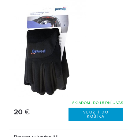
SKLADOM - DO 1-5 DNÍ U VÁS
20
€
Pewag rukavice M