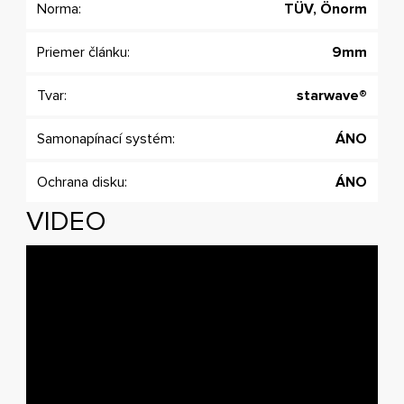
Norma:
TÜV, Önorm
Priemer článku:
9mm
Tvar:
starwave®
Samonapínací systém:
ÁNO
Ochrana disku:
ÁNO
VIDEO