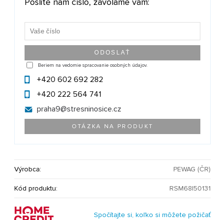
Pošlite nám číslo, zavoláme vám:
Beriem na vedomie spracovanie osobných údajov.
+420 602 692 282
+420 222 564 741
praha9@
stresninosice.cz
OTÁZKA NA PRODUKT
Výrobca:
PEWAG (ČR)
Kód produktu:
RSM68|50131
Spočítajte si, koľko si môžete požičať