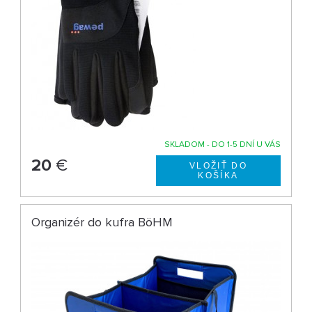
SKLADOM - DO 1-5 DNÍ U VÁS
20
€
Organizér do kufra BöHM