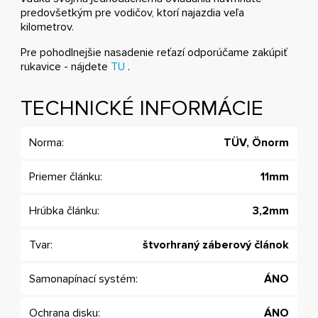
predovšetkým pre vodičov, ktorí najazdia veľa
kilometrov.
Pre pohodlnejšie nasadenie reťazí odporúčame zakúpiť
rukavice - nájdete
TU
.
TECHNICKÉ INFORMÁCIE
Norma:
TÜV, Önorm
Priemer článku:
11mm
Hrúbka článku:
3,2mm
Tvar:
štvorhraný záberový článok
Samonapínací systém:
ÁNO
Ochrana disku:
ÁNO