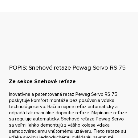
POPIS: Snehové reťaze Pewag Servo RS 75
Ze sekce Snehové reťaze
Inovatívna a patentovaná reťaz Pewag Servo RS 75
poskytuje komfort montáže bez posúvania vďaka
technológii servo. Račňa napne reťaz automaticky a
odpadá tak manuálne dopnutie reťaze. Napínanie reťaze
sa reguluje automaticky. Snehové reťaze Pewag Servo
sa veľmi ľahko demontujú z vášho kolesa vďaka
samootváraciemu vnútornému uzáveru. Tieto reťaze sú
vďaka svojmu jednoduchému ovládaniu navrhnuté