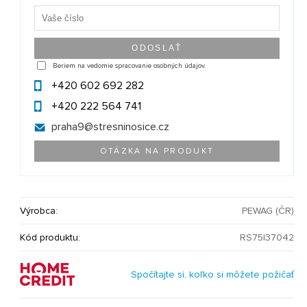
Beriem na vedomie spracovanie osobných údajov.
+420 602 692 282
+420 222 564 741
praha9@
stresninosice.cz
OTÁZKA NA PRODUKT
Výrobca:
PEWAG (ČR)
Kód produktu:
RS75|37042
Spočítajte si, koľko si môžete požičať