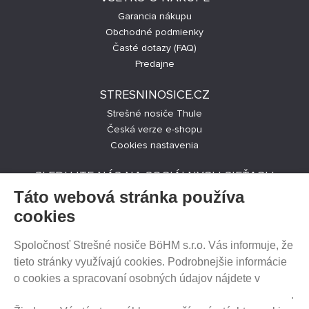
Garancia nákupu
Obchodné podmienky
Časté dotazy (FAQ)
Predajne
STRESNINOSICE.CZ
Strešné nosiče Thule
Česká verze e-shopu
Cookies nastavenia
SLEDUJTE NÁS NA SOCIÁLNYCH SIEŤACH
Táto webová stránka používa
cookies
Spoločnosť Strešné nosiče BöHM s.r.o. Vás informuje, že
PREDAJ NA SPLÁTKY
tieto stránky využívajú cookies. Podrobnejšie informácie
o cookies a spracovaní osobných údajov nájdete v
Prehlásenie o ochrane súkromia a používaní tzv. cookies
.