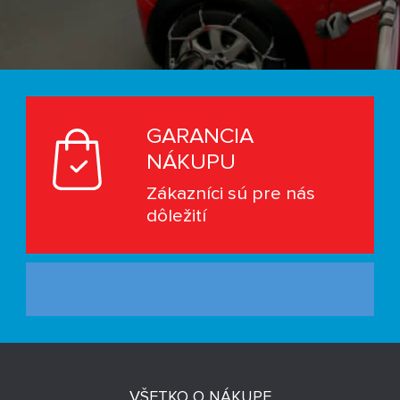
GARANCIA
NÁKUPU
Zákazníci sú pre nás
dôležití
VŠETKO O NÁKUPE