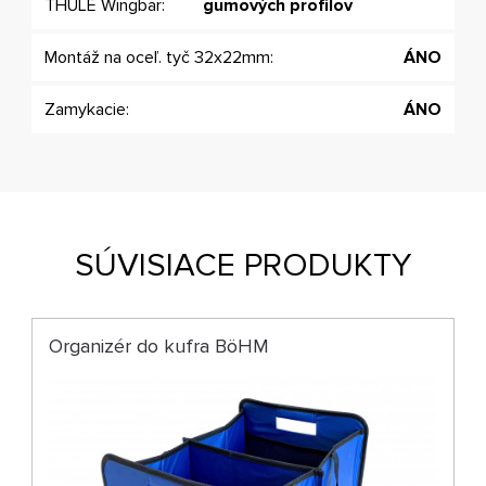
THULE Wingbar:
gumových profilov
Montáž na oceľ. tyč 32x22mm:
ÁNO
Zamykacie:
ÁNO
SÚVISIACE PRODUKTY
Organizér do kufra BöHM