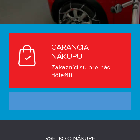
GARANCIA
NÁKUPU
Zákazníci sú pre nás
dôležití
VŠETKO O NÁKUPE