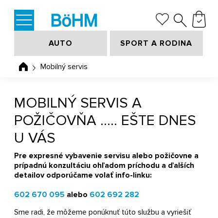
AUTO
SPORT A RODINA
Mobilný servis
MOBILNÝ SERVIS A
POŽIČOVŇA ….. EŠTE DNES
U VÁS
Pre expresné vybavenie servisu alebo požičovne a
prípadnú konzultáciu ohľadom príchodu a ďalších
detailov odporúčame volať info-linku:
602 670 095
alebo
602 692 282
Sme radi, že môžeme ponúknuť túto službu a vyriešiť