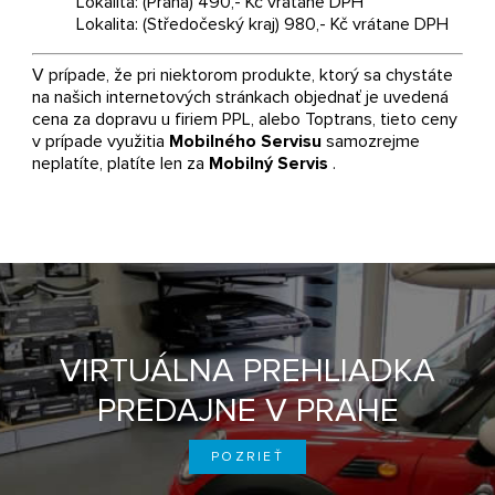
Lokalita: (Praha) 490,- Kč vrátane DPH
Lokalita: (Středočeský kraj) 980,- Kč vrátane DPH
V prípade, že pri niektorom produkte, ktorý sa chystáte
na našich internetových stránkach objednať je uvedená
cena za dopravu u firiem PPL, alebo Toptrans, tieto ceny
v prípade využitia
Mobilného Servisu
samozrejme
neplatíte, platíte len za
Mobilný Servis
.
VIRTUÁLNA PREHLIADKA
PREDAJNE V PRAHE
POZRIEŤ