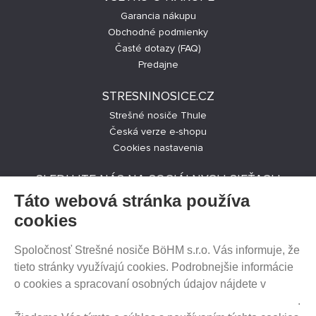
Garancia nákupu
Obchodné podmienky
Časté dotazy (FAQ)
Predajne
STRESNINOSICE.CZ
Strešné nosiče Thule
Česká verze e-shopu
Cookies nastavenia
SLEDUJTE NÁS NA SOCIÁLNYCH SIEŤACH
Táto webová stránka používa
cookies
Spoločnosť Strešné nosiče BöHM s.r.o. Vás informuje, že
PREDAJ NA SPLÁTKY
tieto stránky využívajú cookies. Podrobnejšie informácie
o cookies a spracovaní osobných údajov nájdete v
Prehlásenie o ochrane súkromia a používaní tzv. cookies
.