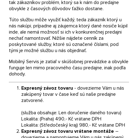
tak zákazníkov problém, ktorý sa k nám do predajne
obvykle z časových dôvodov ťažko dostane.
Túto službu môže využiť každý, teda zákazník ktorý u
nás nakúpi, prípadne aj záujemca ktorý dané nosiče kúpil
inde, ale nemá možnosť si ich v konkurenčnej predajni
nechať namontovať. Nižšie nájdete cenník za
poskytované služby, ktoré sú označené číslami, pod
tými je možné službu u nás objednať.
Mobilný Servis je zatiaľ v skúšobnej prevádzke a obvykle
funguje len mimo pracovného času predajne, inak podľa
dohody.
Expresný závoz tovaru
- dovezieme Vám u nás
zakúpený tovar v čase keď sú naše predajne
zatvorené.
(služba obsahuje: Len doručenie daného tovaru)
Lokalita: (Praha) 490,- Kč vrátane DPH
Lokalita: (Středočeský kraj) 980,- Kč vrátane DPH
Expresný závoz tovaru vrátane montáže
–
dovezieme a namontujeme Vám u nás zakúpený