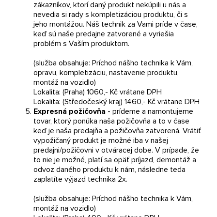
zákazníkov, ktorí daný produkt nekúpili u nás a
nevedia si rady s kompletizáciou produktu, či s
jeho montážou. Náš technik za Vami príde v čase,
keď sú naše predajne zatvorené a vyriešia
problém s Vaším produktom.
(služba obsahuje: Príchod nášho technika k Vám,
opravu, kompletizáciu, nastavenie produktu,
montáž na vozidlo)
Lokalita: (Praha) 1060,- Kč vrátane DPH
Lokalita: (Středočeský kraj) 1460,- Kč vrátane DPH
Expresná požičovňa
- prídeme a namontujeme
tovar, ktorý ponúka naša požičovňa a to v čase
keď je naša predajňa a požičovňa zatvorená. Vrátiť
vypožičaný produkt je možné iba v našej
predajni/požičovni v otváracej dobe. V prípade, že
to nie je možné, platí sa opäť príjazd, demontáž a
odvoz daného produktu k nám, následne teda
zaplatíte výjazd technika 2x.
(služba obsahuje: Príchod nášho technika k Vám,
montáž na vozidlo)