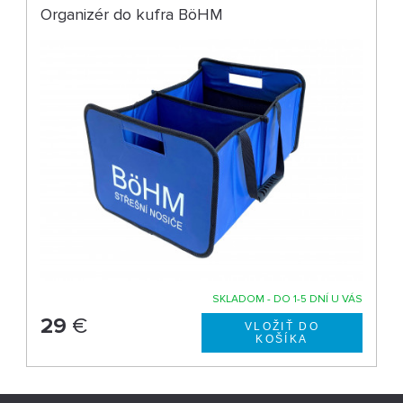
Organizér do kufra BöHM
SKLADOM - DO 1-5 DNÍ U VÁS
29
€