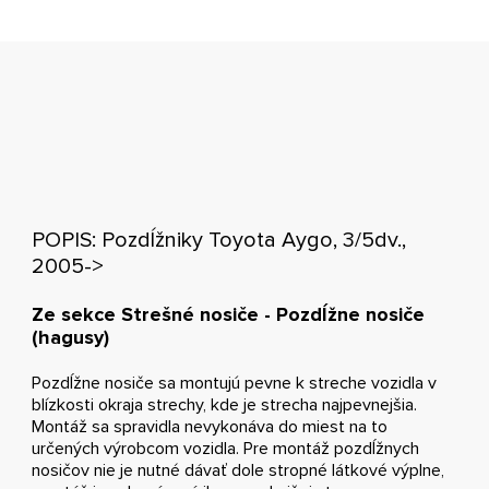
POPIS: Pozdĺžniky Toyota Aygo, 3/5dv.,
2005->
Ze sekce Strešné nosiče - Pozdĺžne nosiče
(hagusy)
Pozdĺžne nosiče sa montujú pevne k streche vozidla v
blízkosti okraja strechy, kde je strecha najpevnejšia.
Montáž sa spravidla nevykonáva do miest na to
určených výrobcom vozidla. Pre montáž pozdĺžnych
nosičov nie je nutné dávať dole stropné látkové výplne,