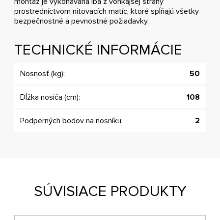
montáž je vykonávaná iba z vonkajšej strany
prostredníctvom nitovacích matíc, ktoré spĺňajú všetky
bezpečnostné a pevnostné požiadavky.
TECHNICKÉ INFORMÁCIE
Nosnosť (kg):
50
Dĺžka nosiča (cm):
108
Podperných bodov na nosníku:
2
SÚVISIACE PRODUKTY