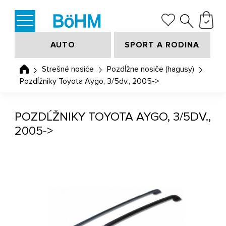
AUTO
SPORT A RODINA
Strešné nosiče
Pozdĺžne nosiče (hagusy)
Pozdĺžniky Toyota Aygo, 3/5dv., 2005->
POZDĹŽNIKY TOYOTA AYGO, 3/5DV.,
2005->