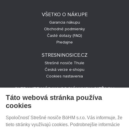
VŠETKO O NÁKUPE
Garancia nákupu
Obchodné podmienky
Časté dotazy (FAQ)
Predajne
STRESNINOSICE.CZ
Strešné nosiče Thule
Česká verze e-shopu
Cookies nastavenia
SLEDUJTE NÁS NA SOCIÁLNYCH SIEŤACH
Táto webová stránka používa
cookies
Spoločnosť Strešné nosiče BöHM s.r.o. Vás informuje, že
PREDAJ NA SPLÁTKY
tieto stránky využívajú cookies. Podrobnejšie informácie