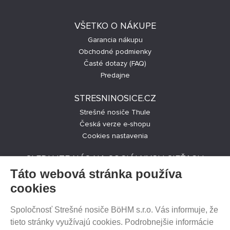
VŠETKO O NÁKUPE
Garancia nákupu
Obchodné podmienky
Časté dotazy (FAQ)
Predajne
STRESNINOSICE.CZ
Strešné nosiče Thule
Česká verze e-shopu
Cookies nastavenia
SLEDUJTE NÁS NA SOCIÁLNYCH SIEŤACH
Táto webová stránka používa
cookies
Spoločnosť Strešné nosiče BöHM s.r.o. Vás informuje, že
PREDAJ NA SPLÁTKY
tieto stránky využívajú cookies. Podrobnejšie informácie