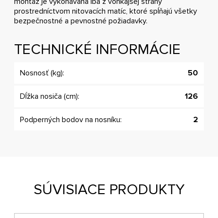
montáž je vykonávaná iba z vonkajšej strany
prostredníctvom nitovacích matíc, ktoré spĺňajú všetky
bezpečnostné a pevnostné požiadavky.
TECHNICKÉ INFORMÁCIE
Nosnosť (kg):
50
Dĺžka nosiča (cm):
126
Podperných bodov na nosníku:
2
SÚVISIACE PRODUKTY