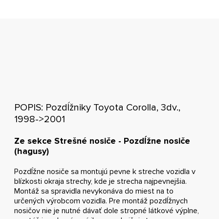
POPIS: Pozdĺžniky Toyota Corolla, 3dv.,
1998->2001
Ze sekce Strešné nosiče - Pozdĺžne nosiče
(hagusy)
Pozdĺžne nosiče sa montujú pevne k streche vozidla v
blízkosti okraja strechy, kde je strecha najpevnejšia.
Montáž sa spravidla nevykonáva do miest na to
určených výrobcom vozidla. Pre montáž pozdĺžnych
nosičov nie je nutné dávať dole stropné látkové výplne,