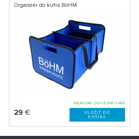
Organizér do kufra BöHM
SKLADOM - DO 1-5 DNÍ U VÁS
29
€