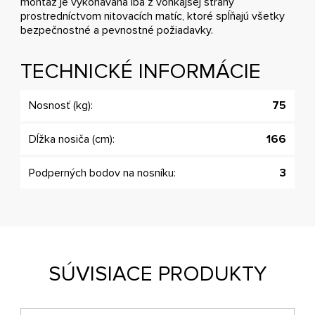
montáž je vykonávaná iba z vonkajšej strany
prostredníctvom nitovacích matíc, ktoré spĺňajú všetky
bezpečnostné a pevnostné požiadavky.
TECHNICKÉ INFORMÁCIE
Nosnosť (kg):
75
Dĺžka nosiča (cm):
166
Podperných bodov na nosníku:
3
SÚVISIACE PRODUKTY