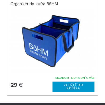
Organizér do kufra BöHM
SKLADOM - DO 1-5 DNÍ U VÁS
29
€