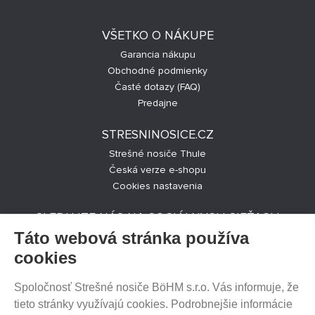
VŠETKO O NÁKUPE
Garancia nákupu
Obchodné podmienky
Časté dotazy (FAQ)
Predajne
STRESNINOSICE.CZ
Strešné nosiče Thule
Česká verze e-shopu
Cookies nastavenia
SLEDUJTE NÁS NA SOCIÁLNYCH SIEŤACH
Táto webová stránka používa
cookies
Spoločnosť Strešné nosiče BöHM s.r.o. Vás informuje, že
PREDAJ NA SPLÁTKY
tieto stránky využívajú cookies. Podrobnejšie informácie