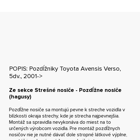
POPIS: Pozdĺžniky Toyota Avensis Verso,
5dv., 2001->
Ze sekce Strešné nosiče - Pozdĺžne nosiče
(hagusy)
Pozdĺžne nosiče sa montujú pevne k streche vozidla v
blízkosti okraja strechy, kde je strecha najpevnejšia.
Montáž sa spravidla nevykonáva do miest na to
určených výrobcom vozidla. Pre montáž pozdĺžnych
nosičov nie je nutné dávať dole stropné látkové výplne,