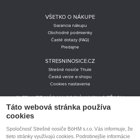
VŠETKO O NÁKUPE
Garancia nákupu
Obchodné podmienky
Časté dotazy (FAQ)
Predajne
STRESNINOSICE.CZ
Strešné nosiče Thule
Česká verze e-shopu
Cookies nastavenia
SLEDUJTE NÁS NA SOCIÁLNYCH SIEŤACH
Táto webová stránka používa
cookies
Spoločnosť Strešné nosiče BöHM s.r.o. Vás informuje, že
PREDAJ NA SPLÁTKY
tieto stránky využívajú cookies. Podrobnejšie informácie