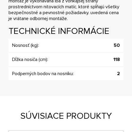
montáž je vykonávaná iba z vonkajšej strany
prostredníctvom nitovacích matíc, ktoré spĺňajú všetky
bezpečnostné a pevnostné požiadavky. uvedená cena
je vrátane odbornej montáže.
TECHNICKÉ INFORMÁCIE
Nosnosť (kg):
50
Dĺžka nosiča (cm):
118
Podperných bodov na nosníku:
2
SÚVISIACE PRODUKTY