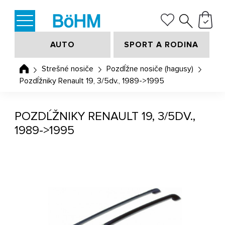
AUTO
SPORT A RODINA
Strešné nosiče
Pozdĺžne nosiče (hagusy)
Pozdĺžniky Renault 19, 3/5dv., 1989->1995
POZDĹŽNIKY RENAULT 19, 3/5DV.,
1989->1995