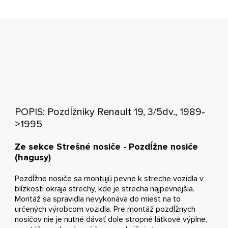
POPIS: Pozdĺžniky Renault 19, 3/5dv., 1989-
>1995
Ze sekce Strešné nosiče - Pozdĺžne nosiče
(hagusy)
Pozdĺžne nosiče sa montujú pevne k streche vozidla v
blízkosti okraja strechy, kde je strecha najpevnejšia.
Montáž sa spravidla nevykonáva do miest na to
určených výrobcom vozidla. Pre montáž pozdĺžnych
nosičov nie je nutné dávať dole stropné látkové výplne,