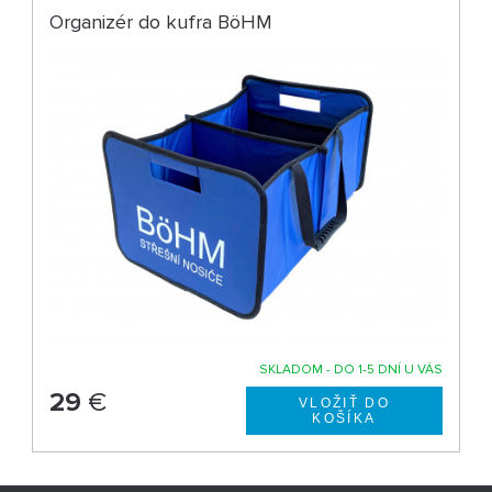
Organizér do kufra BöHM
SKLADOM - DO 1-5 DNÍ U VÁS
29
€