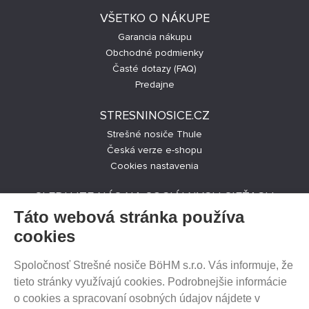
VŠETKO O NÁKUPE
Garancia nákupu
Obchodné podmienky
Časté dotazy (FAQ)
Predajne
STRESNINOSICE.CZ
Strešné nosiče Thule
Česká verze e-shopu
Cookies nastavenia
SLEDUJTE NÁS NA SOCIÁLNYCH SIEŤACH
Táto webová stránka používa
cookies
Spoločnosť Strešné nosiče BöHM s.r.o. Vás informuje, že
PREDAJ NA SPLÁTKY
tieto stránky využívajú cookies. Podrobnejšie informácie
o cookies a spracovaní osobných údajov nájdete v