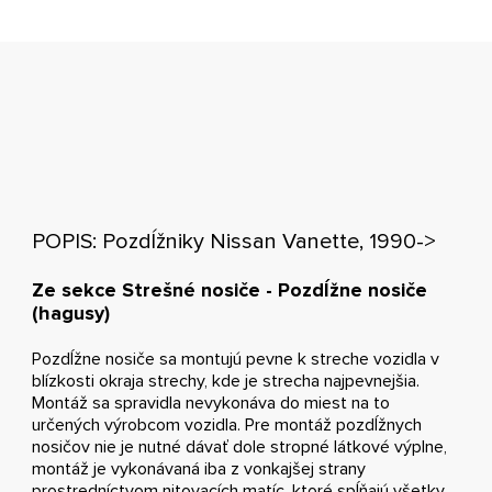
POPIS: Pozdĺžniky Nissan Vanette, 1990->
Ze sekce Strešné nosiče - Pozdĺžne nosiče
(hagusy)
Pozdĺžne nosiče sa montujú pevne k streche vozidla v
blízkosti okraja strechy, kde je strecha najpevnejšia.
Montáž sa spravidla nevykonáva do miest na to
určených výrobcom vozidla. Pre montáž pozdĺžnych
nosičov nie je nutné dávať dole stropné látkové výplne,
montáž je vykonávaná iba z vonkajšej strany
prostredníctvom nitovacích matíc, ktoré spĺňajú všetky