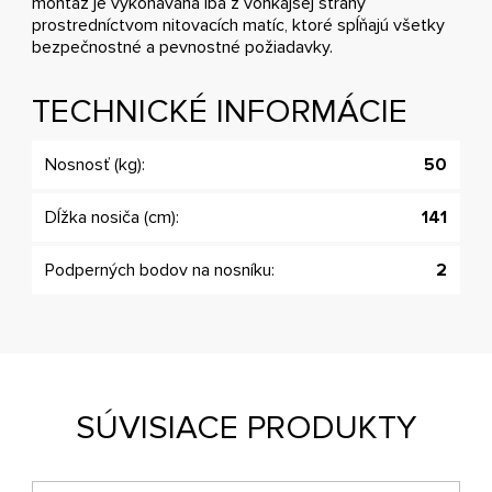
montáž je vykonávaná iba z vonkajšej strany
prostredníctvom nitovacích matíc, ktoré spĺňajú všetky
bezpečnostné a pevnostné požiadavky.
TECHNICKÉ INFORMÁCIE
Nosnosť (kg):
50
Dĺžka nosiča (cm):
141
Podperných bodov na nosníku:
2
SÚVISIACE PRODUKTY