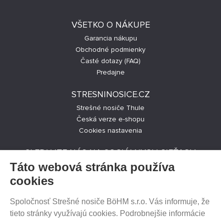
VŠETKO O NÁKUPE
Garancia nákupu
Obchodné podmienky
Časté dotazy (FAQ)
Predajne
STRESNINOSICE.CZ
Strešné nosiče Thule
Česká verze e-shopu
Cookies nastavenia
SLEDUJTE NÁS NA SOCIÁLNYCH SIEŤACH
Táto webová stránka používa
cookies
Spoločnosť Strešné nosiče BöHM s.r.o. Vás informuje, že
PREDAJ NA SPLÁTKY
tieto stránky využívajú cookies. Podrobnejšie informácie