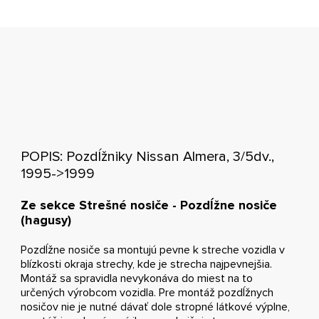
POPIS: Pozdĺžniky Nissan Almera, 3/5dv.,
1995->1999
Ze sekce Strešné nosiče - Pozdĺžne nosiče
(hagusy)
Pozdĺžne nosiče sa montujú pevne k streche vozidla v
blízkosti okraja strechy, kde je strecha najpevnejšia.
Montáž sa spravidla nevykonáva do miest na to
určených výrobcom vozidla. Pre montáž pozdĺžnych
nosičov nie je nutné dávať dole stropné látkové výplne,