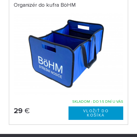
Organizér do kufra BöHM
SKLADOM - DO 1-5 DNÍ U VÁS
29
€