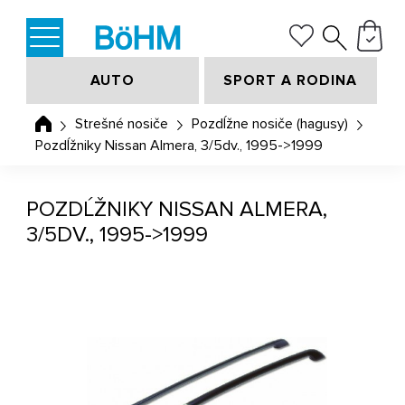
AUTO
SPORT A RODINA
Strešné nosiče
Pozdĺžne nosiče (hagusy)
Pozdĺžniky Nissan Almera, 3/5dv., 1995->1999
POZDĹŽNIKY NISSAN ALMERA,
3/5DV., 1995->1999