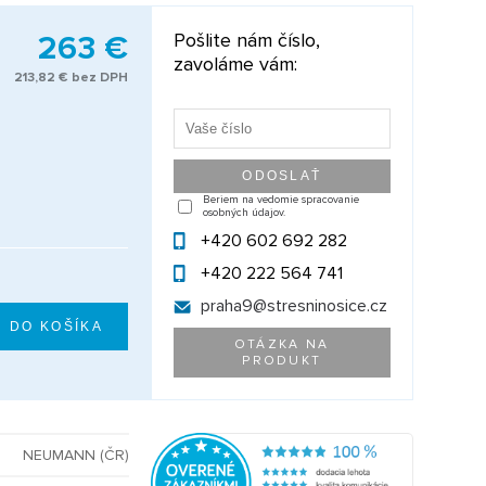
263 €
Pošlite nám číslo,
zavoláme vám:
213,82 € bez DPH
Beriem na vedomie spracovanie
osobných údajov.
+420 602 692 282
+420 222 564 741
praha9@
stresninosice.cz
OTÁZKA NA
PRODUKT
NEUMANN (ČR)