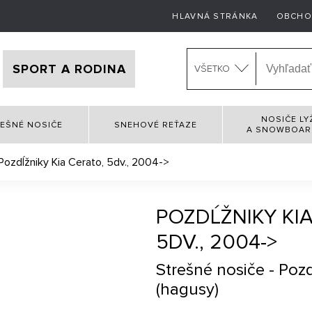
HLAVNÁ STRÁNKA
OBCHO
SPORT A RODINA
VŠETKO
NOSIČE LY
EŠNÉ NOSIČE
SNEHOVÉ REŤAZE
A SNOWBOA
Pozdĺžniky Kia Cerato, 5dv., 2004->
POZDĹŽNIKY KI
5DV., 2004->
Strešné nosiče - Poz
(hagusy)