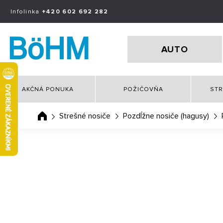
Infolinka
+420 602 692 282
AUTO
AKČNÁ PONUKA
POŽIČOVŇA
STR
Strešné nosiče
Pozdĺžne nosiče (hagusy)