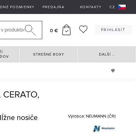
DNÉ PODMIENKY
PREDAJŇA
KONTAKTY
CZ
0 €
PRIHLÁSIŤ
ŽÍ
STREŠNÉ BOXY
DALŠÍ
…
RDOV
A CERATO,
dĺžne nosiče
Výrobca:
NEUMANN (ČR)