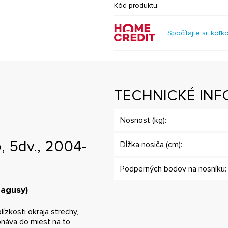
Kód produktu:
Spočítajte si, koľk
TECHNICKÉ INF
Nosnosť (kg):
, 5dv., 2004-
Dĺžka nosiča (cm):
Podperných bodov na nosníku:
hagusy)
ízkosti okraja strechy,
onáva do miest na to