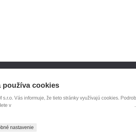
NOSICE.CZ
SLEDUJTE NÁS NA SOCIÁ
 používa cookies
SIEŤACH
iče Thule
e e-shopu
.r.o. Vás informuje, že tieto stránky využívajú cookies. Podrob
tavenia
dete v
Prehlásenie o ochrane súkromia a používaní tzv. cookies
PREDAJ NA SPLÁTKY
bné nastavenie