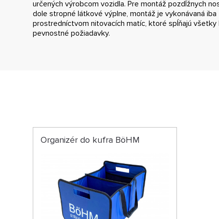
určených výrobcom vozidla. Pre montáž pozdĺžnych nosi
dole stropné látkové výplne, montáž je vykonávaná iba 
prostredníctvom nitovacích matíc, ktoré spĺňajú všetk
pevnostné požiadavky.
Organizér do kufra BöHM