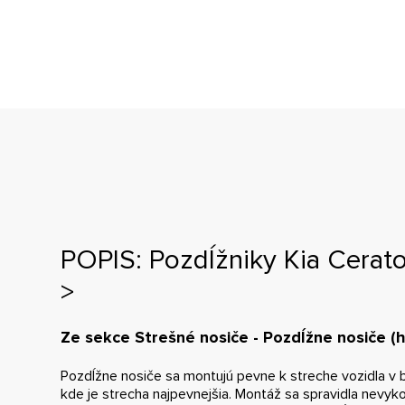
POPIS: Pozdĺžniky Kia Cerato
>
Ze sekce Strešné nosiče - Pozdĺžne nosiče (
Pozdĺžne nosiče sa montujú pevne k streche vozidla v bl
kde je strecha najpevnejšia. Montáž sa spravidla nevyk