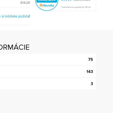
ID628
o si môžete požičať
ORMÁCIE
75
143
3