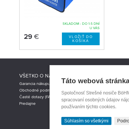
SKLADOM - DO 1-5 DNÍ
U VÁS
29
€
VŠETKO O NÁKUPE
STRESNI
Táto webová stránka
Garancia nákupu
Strešné nos
Obchodné podmienky
Česká verz
Spoločnosť Strešné nosiče BöHM s
Časté dotazy (FAQ)
Cookies nas
spracovaní osobných údajov náj
Predajne
používaním týchto cookies.
Súhlasím so všetkými
Podro