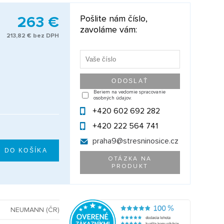
263 €
Pošlite nám číslo,
zavoláme vám:
213,82 € bez DPH
Beriem na vedomie spracovanie
osobných údajov.
+420 602 692 282
+420 222 564 741
praha9@
stresninosice.cz
OTÁZKA NA
PRODUKT
NEUMANN (ČR)