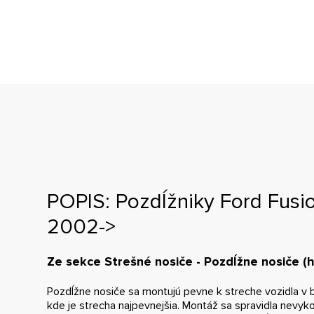
POPIS: Pozdĺžniky Ford Fusio
2002->
Ze sekce Strešné nosiče - Pozdĺžne nosiče (
Pozdĺžne nosiče sa montujú pevne k streche vozidla v bl
kde je strecha najpevnejšia. Montáž sa spravidla nevyk