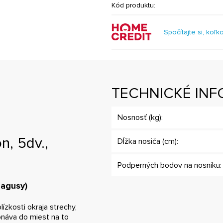
Kód produktu:
Spočítajte si, koľk
TECHNICKÉ INF
Nosnosť (kg):
n, 5dv.,
Dĺžka nosiča (cm):
Podperných bodov na nosníku:
hagusy)
ízkosti okraja strechy,
onáva do miest na to