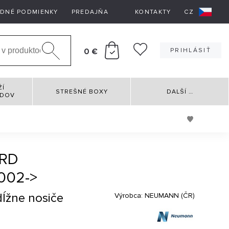
DNÉ PODMIENKY
PREDAJŇA
KONTAKTY
CZ
0 €
PRIHLÁSIŤ
ŽÍ
STREŠNÉ BOXY
DALŠÍ
…
RDOV
ORD
002->
dĺžne nosiče
Výrobca:
NEUMANN (ČR)