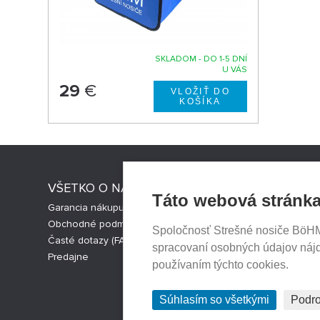
SKLADOM - DO 1-5 DNÍ
U VÁS
29
€
VŠETKO O NÁKUPE
STRESNI
Táto webová stránka
Garancia nákupu
Strešné nos
Obchodné podmienky
Česká verz
Spoločnosť Strešné nosiče BöHM s
Časté dotazy (FAQ)
Cookies nas
spracovaní osobných údajov náj
Predajne
používaním týchto cookies.
Súhlasím so všetkými
Podro