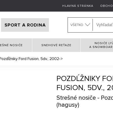
HLAVNÁ STRÁNKA
OBCHO
SPORT A RODINA
VŠETKO
NOSIČE LY
EŠNÉ NOSIČE
SNEHOVÉ REŤAZE
A SNOWBOA
Pozdĺžniky Ford Fusion, 5dv., 2002->
POZDĹŽNIKY F
FUSION, 5DV., 2
Strešné nosiče - Poz
(hagusy)