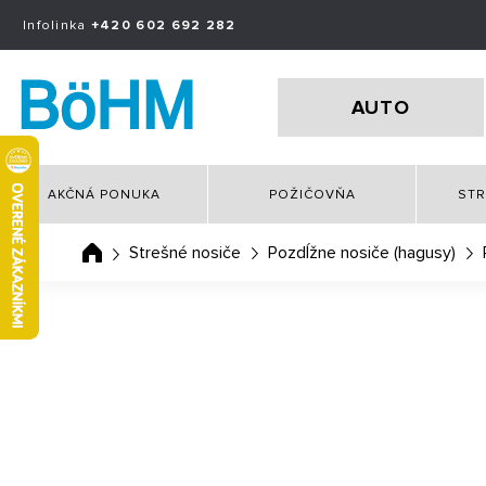
Infolinka
+420 602 692 282
AUTO
AKČNÁ PONUKA
POŽIČOVŇA
STR
Strešné nosiče
Pozdĺžne nosiče (hagusy)