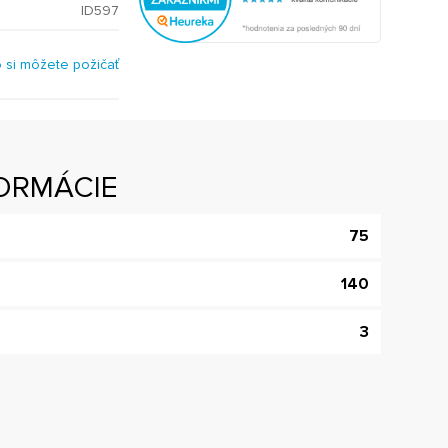
ID597
o si môžete požičať
ORMÁCIE
75
140
3