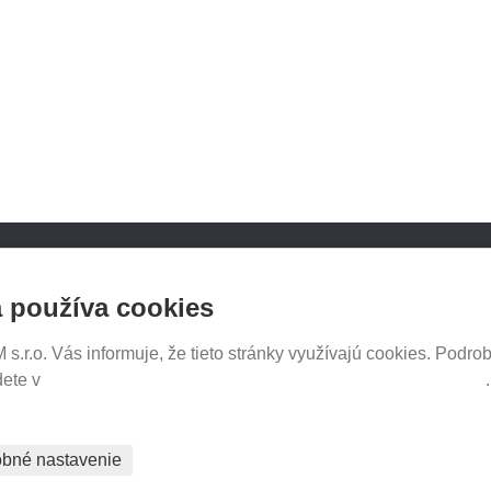
NOSICE.CZ
SLEDUJTE NÁS NA SOCIÁ
 používa cookies
SIEŤACH
iče Thule
e e-shopu
.r.o. Vás informuje, že tieto stránky využívajú cookies. Podrob
tavenia
dete v
Prehlásenie o ochrane súkromia a používaní tzv. cookies
PREDAJ NA SPLÁTKY
bné nastavenie