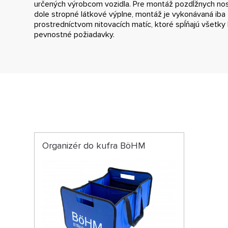
určených výrobcom vozidla. Pre montáž pozdĺžnych nosi
dole stropné látkové výplne, montáž je vykonávaná iba 
prostredníctvom nitovacích matíc, ktoré spĺňajú všetk
pevnostné požiadavky.
Organizér do kufra BöHM