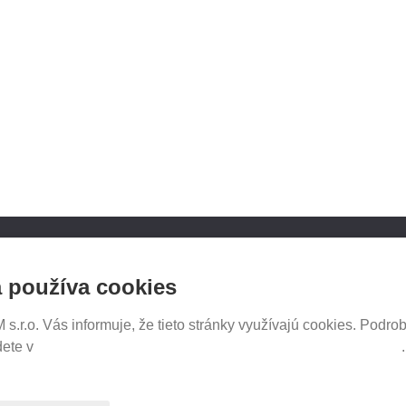
NOSICE.CZ
SLEDUJTE NÁS NA SOCIÁ
 používa cookies
SIEŤACH
iče Thule
e e-shopu
.r.o. Vás informuje, že tieto stránky využívajú cookies. Podrob
tavenia
dete v
Prehlásenie o ochrane súkromia a používaní tzv. cookies
PREDAJ NA SPLÁTKY