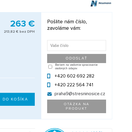
263 €
Pošlite nám číslo,
zavoláme vám:
213,82 € bez DPH
Beriem na vedomie spracovanie
osobných údajov.
+420 602 692 282
+420 222 564 741
praha9@
stresninosice.cz
OTÁZKA NA
PRODUKT