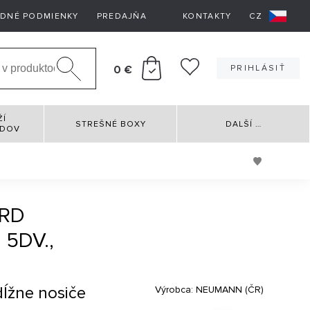
DNÉ PODMIENKY
PREDAJŇA
KONTAKTY
CZ
0 €
PRIHLÁSIŤ
ŽÍ
STREŠNÉ BOXY
DALŠÍ
…
RDOV
ORD
5DV.,
dĺžne nosiče
Výrobca:
NEUMANN (ČR)