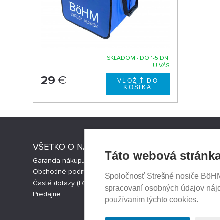
SKLADOM - DO 1-5 DNÍ
U VÁS
29
€
VŠETKO O NÁKUPE
STRESNI
Táto webová stránka
Garancia nákupu
Strešné nos
Obchodné podmienky
Česká verz
Spoločnosť Strešné nosiče BöHM s
Časté dotazy (FAQ)
Cookies nas
spracovaní osobných údajov náj
Predajne
používaním týchto cookies.