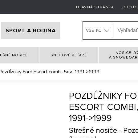
HLAVNÁ STRÁNKA
OBCHO
SPORT A RODINA
VŠETKO
NOSIČE LY
EŠNÉ NOSIČE
SNEHOVÉ REŤAZE
A SNOWBOA
Pozdĺžniky Ford Escort combi, 5dv., 1991->1999
POZDĹŽNIKY F
ESCORT COMBI, 
1991->1999
Strešné nosiče - Poz