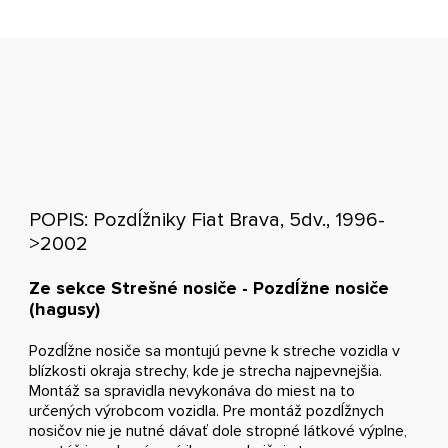
POPIS: Pozdĺžniky Fiat Brava, 5dv., 1996-
>2002
Ze sekce Strešné nosiče - Pozdĺžne nosiče
(hagusy)
Pozdĺžne nosiče sa montujú pevne k streche vozidla v
blízkosti okraja strechy, kde je strecha najpevnejšia.
Montáž sa spravidla nevykonáva do miest na to
určených výrobcom vozidla. Pre montáž pozdĺžnych
nosičov nie je nutné dávať dole stropné látkové výplne,