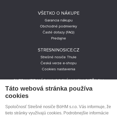
VŠETKO O NÁKUPE
Garancia nákupu
Obchodné podmienky
Časté dotazy (FAQ)
Predajne
STRESNINOSICE.CZ
Strešné nosiče Thule
Česká verze e-shopu
Cookies nastavenia
SLEDUJTE NÁS NA SOCIÁLNYCH SIEŤACH
Táto webová stránka používa
cookies
Spoločnosť Strešné nosiče BöHM s.r.o. Vás informuje, že
PREDAJ NA SPLÁTKY
tieto stránky využívajú cookies. Podrobnejšie informácie