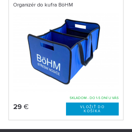
Organizér do kufra BöHM
SKLADOM - DO 1-5 DNÍ U VÁS
29
€