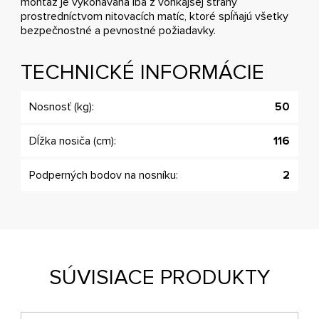
montáž je vykonávaná iba z vonkajšej strany
prostredníctvom nitovacích matíc, ktoré spĺňajú všetky
bezpečnostné a pevnostné požiadavky.
TECHNICKÉ INFORMÁCIE
Nosnosť (kg):
50
Dĺžka nosiča (cm):
116
Podperných bodov na nosníku:
2
SÚVISIACE PRODUKTY